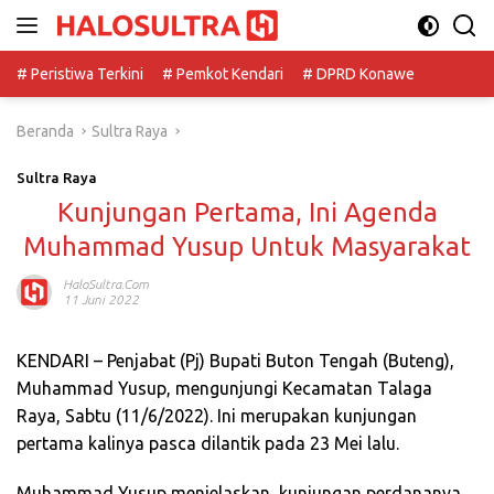
Langsung
ke
konten
# Peristiwa Terkini
# Pemkot Kendari
# DPRD Konawe
Beranda
Sultra Raya
Sultra Raya
Kunjungan Pertama, Ini Agenda
Muhammad Yusup Untuk Masyarakat
HaloSultra.com
11 Juni 2022
KENDARI – Penjabat (Pj) Bupati Buton Tengah (Buteng),
Muhammad Yusup, mengunjungi Kecamatan Talaga
Raya, Sabtu (11/6/2022). Ini merupakan kunjungan
pertama kalinya pasca dilantik pada 23 Mei lalu.
Muhammad Yusup menjelaskan, kunjungan perdananya