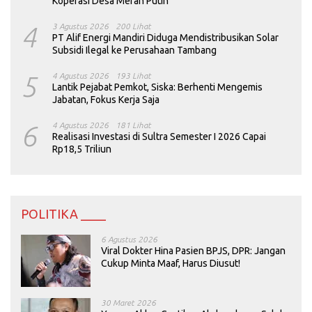
Koperasi Desa Merah Putih
4
3 Agustus 2026
200 Lihat
PT Alif Energi Mandiri Diduga Mendistribusikan Solar
Subsidi Ilegal ke Perusahaan Tambang
5
4 Agustus 2026
193 Lihat
Lantik Pejabat Pemkot, Siska: Berhenti Mengemis
Jabatan, Fokus Kerja Saja
6
4 Agustus 2026
181 Lihat
Realisasi Investasi di Sultra Semester I 2026 Capai
Rp18,5 Triliun
POLITIKA ____
6 Agustus 2026
Viral Dokter Hina Pasien BPJS, DPR: Jangan
Cukup Minta Maaf, Harus Diusut!
30 Maret 2026