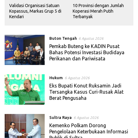
i
Validasi Organisasi Satuan
10 Provinsi dengan Jumlah
k
Kopassus, Markas Grup 5 di
Koperasi Merah Putih
Kendari
Terbanyak
Buton Tengah
6 Agustus 2026
Pemkab Buteng ke KADIN Pusat
Bahas Potensi Investasi Budidaya
Perikanan dan Pariwisata
Hukum
6 Agustus 2026
Eks Bupati Konut Ruksamin Jadi
Tersangka Kasus Curi-Rusak Alat
Berat Pengusaha
Sultra Raya
6 Agustus 2026
Kemenko Polkam Dorong
Pengelolaan Keterbukaan Informasi
Publik di Sultra