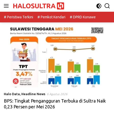
Langsung
ke
konten
# Peristiwa Terkini
# Pemkot Kendari
# DPRD Konawe
Halo Data
,
Headline News
6 Agustus 2026
BPS: Tingkat Pengangguran Terbuka di Sultra Naik
0,23 Persen per Mei 2026