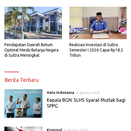
Pendapatan Daerah Belum
Realisasi Investasi di Sultra
Optimal Meski Belanja Negara
Semester I 2026 Capai Rp18,5
di Sultra Meningkat
Triliun
HaloSultra.com
Berita Terbaru
Halo Indonesia
6 Agustus 2026
Kepala BGN: SLHS Syarat Mutlak bagi
SPPG
Kriminal
6 Agustus 2026