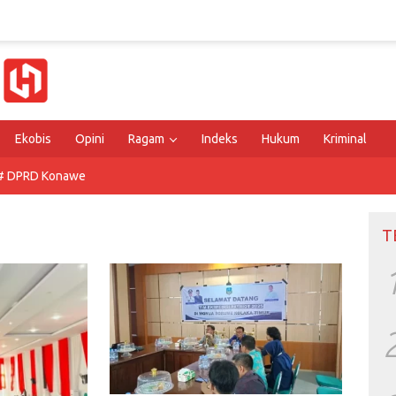
Ekobis
Opini
Ragam
Indeks
Hukum
Kriminal
# DPRD Konawe
T