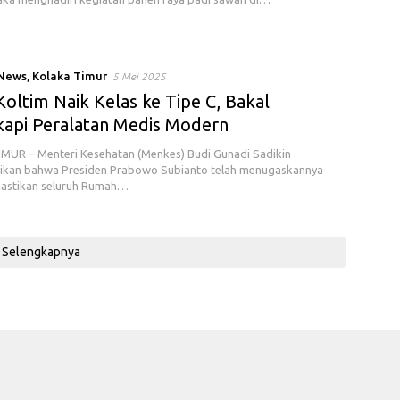
 News
,
Kolaka Timur
5 Mei 2025
oltim Naik Kelas ke Tipe C, Bakal
kapi Peralatan Medis Modern
UR – Menteri Kesehatan (Menkes) Budi Gunadi Sadikin
kan bahwa Presiden Prabowo Subianto telah menugaskannya
astikan seluruh Rumah…
Selengkapnya