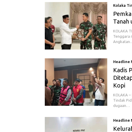
Kolaka Ti
Pemkab
Tanah 
KOLAKA TI
Tenggara r
Angkatan
Headline
Kadis 
Diteta
Kopi
KOLAKA – K
Tindak Pid
dugaan…
Headline
Kelura