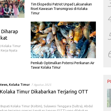
Tim Ekspedisi Patriot Unpad Laksanakan
Riset Kawasan Transmigrasi di Kolaka
Timur
 Diharap
kat
 Kolaka Timur
 Kerja Nyata
Pemkab Optimalkan Potensi Perikanan Air
Tawar Kolaka Timur
P
 News
,
Kolaka Timur
7 Agustus 2025
 Kolaka Timur Dikabarkan Terjaring OTT
Bupati Kolaka Timur (Koltim), Sulawesi Tenggara (Sultra), Abdul
arkan terjaring operasi tangkap tangan (OTT) yang dilakukan