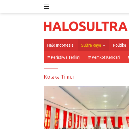
Langsung
ke
konten
Halo Indonesia
Sultra Raya
Politika
# Peristiwa Terkini
# Pemkot Kendari
Kolaka Timur