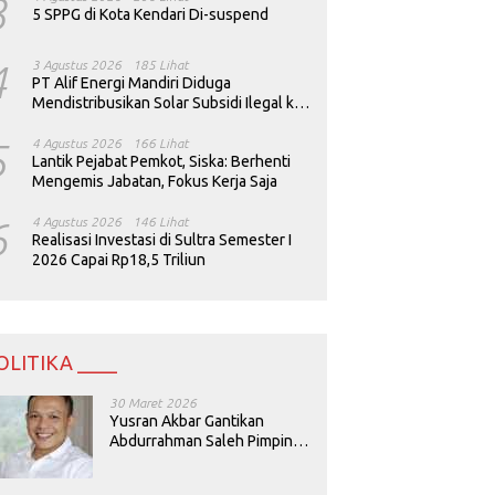
3
5 SPPG di Kota Kendari Di-suspend
4
3 Agustus 2026
185 Lihat
PT Alif Energi Mandiri Diduga
Mendistribusikan Solar Subsidi Ilegal ke
Perusahaan Tambang
5
4 Agustus 2026
166 Lihat
Lantik Pejabat Pemkot, Siska: Berhenti
Mengemis Jabatan, Fokus Kerja Saja
6
4 Agustus 2026
146 Lihat
Realisasi Investasi di Sultra Semester I
2026 Capai Rp18,5 Triliun
OLITIKA ____
30 Maret 2026
Yusran Akbar Gantikan
Abdurrahman Saleh Pimpin
PAN Sultra