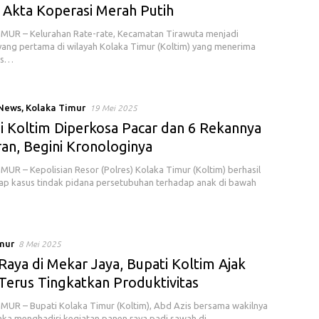
 Akta Koperasi Merah Putih
MUR – Kelurahan Rate-rate, Kecamatan Tirawuta menjadi
yang pertama di wilayah Kolaka Timur (Koltim) yang menerima
is…
 News
,
Kolaka Timur
19 Mei 2025
di Koltim Diperkosa Pacar dan 6 Rekannya
ran, Begini Kronologinya
UR – Kepolisian Resor (Polres) Kolaka Timur (Koltim) berhasil
p kasus tindak pidana persetubuhan terhadap anak di bawah
mur
8 Mei 2025
Raya di Mekar Jaya, Bupati Koltim Ajak
 Terus Tingkatkan Produktivitas
UR – Bupati Kolaka Timur (Koltim), Abd Azis bersama wakilnya
ka menghadiri kegiatan panen raya padi sawah di…