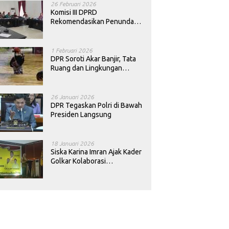
26 Februari 2026
Komisi III DPRD
Rekomendasikan Penundaan
Keputusan Pergantian
Kepala Sekolah di Konawe
1 Februari 2026
DPR Soroti Akar Banjir, Tata
Ruang dan Lingkungan
Diminta Dibenahi
26 Januari 2026
DPR Tegaskan Polri di Bawah
Presiden Langsung
18 Januari 2026
Siska Karina Imran Ajak Kader
Golkar Kolaborasi
Sejahterakan Rakyat