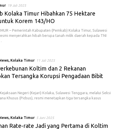
mur
19 Juli 2025
 Kolaka Timur Hibahkan 75 Hektare
untuk Korem 143/HO
MUR – Pemerintah Kabupaten (Pemkab) Kolaka Timur, Sulawesi
esmi menyerahkan hibah berupa tanah milik daerah kepada TNI
…
 News
,
Kolaka Timur
11 Juli 2025
Perkebunan Koltim dan 2 Rekanan
pkan Tersangka Korupsi Pengadaan Bibit
ejaksaan Negeri (Kejari) Kolaka, Sulawesi Tenggara, melalui Seksi
ana Khusus (Pidsus), resmi menetapkan tiga tersangka kasus
 News
,
Kolaka Timur
5 Juni 2025
han Rate-rate Jadi yang Pertama di Koltim