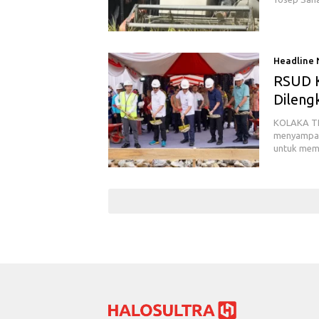
Headline
RSUD K
Dileng
KOLAKA TIM
menyampai
untuk mem