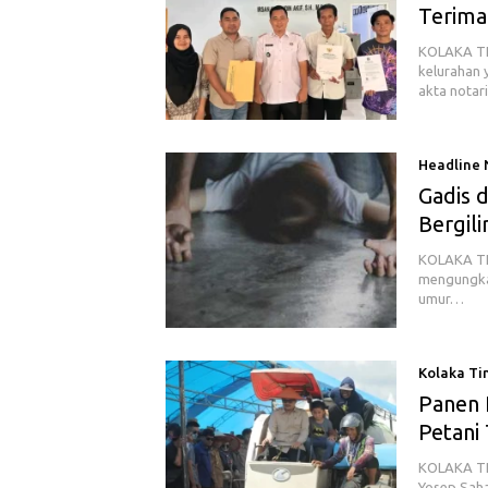
Terima
KOLAKA TI
kelurahan 
akta notar
Headline
Gadis 
Bergili
KOLAKA TIM
mengungka
umur…
Kolaka Ti
Panen 
Petani
KOLAKA TIM
Yosep Saha