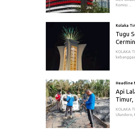
Komisi…
Kolaka Ti
Tugu S
Cermin
KOLAKA TIM
kebanggaa
Headline
Api La
Timur,
KOLAKA TIM
Ulundoro, 