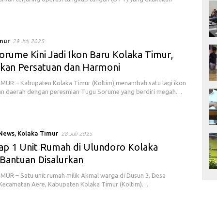
mur
29 Juli 2025
orume Kini Jadi Ikon Baru Kolaka Timur,
kan Persatuan dan Harmoni
UR – Kabupaten Kolaka Timur (Koltim) menambah satu lagi ikon
n daerah dengan peresmian Tugu Sorume yang berdiri megah…
 News
,
Kolaka Timur
28 Juli 2025
lap 1 Unit Rumah di Ulundoro Kolaka
 Bantuan Disalurkan
UR – Satu unit rumah milik Akmal warga di Dusun 3, Desa
Kecamatan Aere, Kabupaten Kolaka Timur (Koltim)…