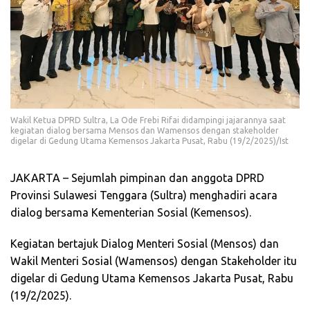
Wakil Ketua DPRD Sultra, La Ode Frebi Rifai didampingi jajarannya saat
kegiatan dialog bersama Mensos dan Wamensos dengan stakeholder
digelar di Gedung Utama Kemensos Jakarta Pusat, Rabu (19/2/2025)/Ist
JAKARTA – Sejumlah pimpinan dan anggota DPRD
Provinsi Sulawesi Tenggara (Sultra) menghadiri acara
dialog bersama Kementerian Sosial (Kemensos).
Kegiatan bertajuk Dialog Menteri Sosial (Mensos) dan
Wakil Menteri Sosial (Wamensos) dengan Stakeholder itu
digelar di Gedung Utama Kemensos Jakarta Pusat, Rabu
(19/2/2025).