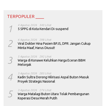
TERPOPULER ____
1
4 Agustus 2026
340 Lihat
5 SPPG di Kota Kendari Di-suspend
2
6 Agustus 2026
298 Lihat
Viral Dokter Hina Pasien BPJS, DPR: Jangan Cukup
Minta Maaf, Harus Diusut!
3
5 Agustus 2026
292 Lihat
Warga di Konawe Keluhkan Harga Eceran BBM
Melonjak
4
3 Agustus 2026
283 Lihat
Kadin Sultra Dorong Hilirisasi Aspal Buton Masuk
Proyek Strategis Nasional
5
3 Agustus 2026
274 Lihat
Warga Matalagi Buton Utara Tolak Pembangunan
Koperasi Desa Merah Putih