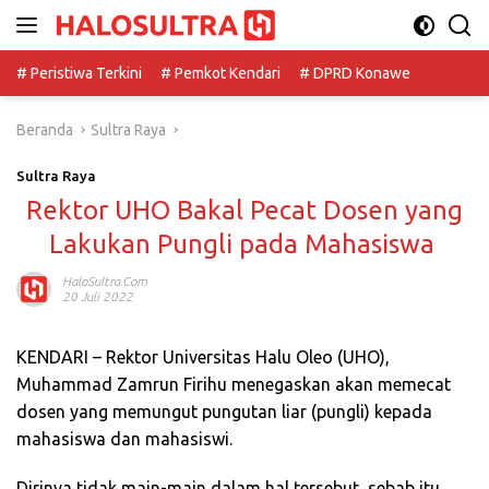
Langsung
ke
konten
# Peristiwa Terkini
# Pemkot Kendari
# DPRD Konawe
Beranda
Sultra Raya
Sultra Raya
Rektor UHO Bakal Pecat Dosen yang
Lakukan Pungli pada Mahasiswa
HaloSultra.com
20 Juli 2022
KENDARI – Rektor Universitas Halu Oleo (UHO),
Muhammad Zamrun Firihu menegaskan akan memecat
dosen yang memungut pungutan liar (pungli) kepada
mahasiswa dan mahasiswi.
Dirinya tidak main-main dalam hal tersebut, sebab itu