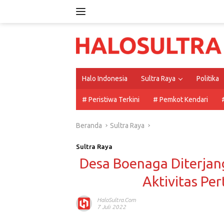
Langsung
ke
konten
Halo Indonesia
Sultra Raya
Politika
# Peristiwa Terkini
# Pemkot Kendari
Beranda
Sultra Raya
Sultra Raya
Desa Boenaga Diterjang
Aktivitas P
HaloSultra.com
7 Juli 2022