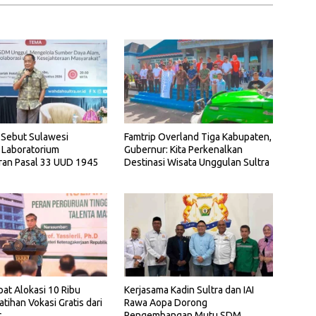
 Sebut Sulawesi
Famtrip Overland Tiga Kabupaten,
 Laboratorium
Gubernur: Kita Perkenalkan
ran Pasal 33 UUD 1945
Destinasi Wisata Unggulan Sultra
pat Alokasi 10 Ribu
Kerjasama Kadin Sultra dan IAI
atihan Vokasi Gratis dari
Rawa Aopa Dorong
r
Pengembangan Mutu SDM