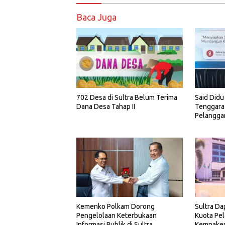
Baca Juga
702 Desa di Sultra Belum Terima
Said Didu
Dana Desa Tahap II
Tenggara
Pelangga
Kemenko Polkam Dorong
Sultra Da
Pengelolaan Keterbukaan
Kuota Pel
Informasi Publik di Sultra
Kemnake