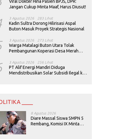
3
Viral Dokter Hina Pasien BPJS, DPR:
Jangan Cukup Minta Maaf, Harus Diusut!
4
3 Agustus 2026
283 Lihat
Kadin Sultra Dorong Hilirisasi Aspal
Buton Masuk Proyek Strategis Nasional
5
3 Agustus 2026
273 Lihat
Warga Matalagi Buton Utara Tolak
Pembangunan Koperasi Desa Merah
Putih
6
3 Agustus 2026
256 Lihat
PT Alif Energi Mandiri Diduga
Mendistribusikan Solar Subsidi Ilegal ke
Perusahaan Tambang
OLITIKA ____
8 Agustus 2026
Diare Massal Siswa SMPN 5
Rembang, Komisi IX Minta
Keamanan Menu MBG
Dievaluasi