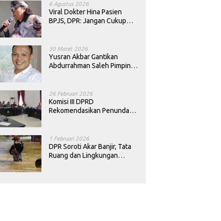
6 Agustus 2026
Viral Dokter Hina Pasien
BPJS, DPR: Jangan Cukup
Minta Maaf, Harus Diusut!
30 Maret 2026
Yusran Akbar Gantikan
Abdurrahman Saleh Pimpin
PAN Sultra
26 Februari 2026
Komisi III DPRD
Rekomendasikan Penundaan
Keputusan Pergantian
Kepala Sekolah di Konawe
1 Februari 2026
DPR Soroti Akar Banjir, Tata
Ruang dan Lingkungan
Diminta Dibenahi