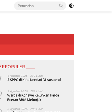
ERPOPULER ____
1
4 Agustus 2026
339 Lihat
5 SPPG di Kota Kendari Di-suspend
2
5 Agustus 2026
291 Lihat
Warga di Konawe Keluhkan Harga
Eceran BBM Melonjak
6 Agustus 2026
288 Lihat