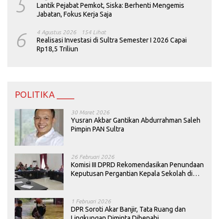
5
Lantik Pejabat Pemkot, Siska: Berhenti Mengemis
Jabatan, Fokus Kerja Saja
6
4 Agustus 2026
154 Lihat
Realisasi Investasi di Sultra Semester I 2026 Capai
Rp18,5 Triliun
POLITIKA ____
30 Maret 2026
Yusran Akbar Gantikan Abdurrahman Saleh
Pimpin PAN Sultra
26 Februari 2026
Komisi III DPRD Rekomendasikan Penundaan
Keputusan Pergantian Kepala Sekolah di
Konawe
1 Februari 2026
DPR Soroti Akar Banjir, Tata Ruang dan
Lingkungan Diminta Dibenahi