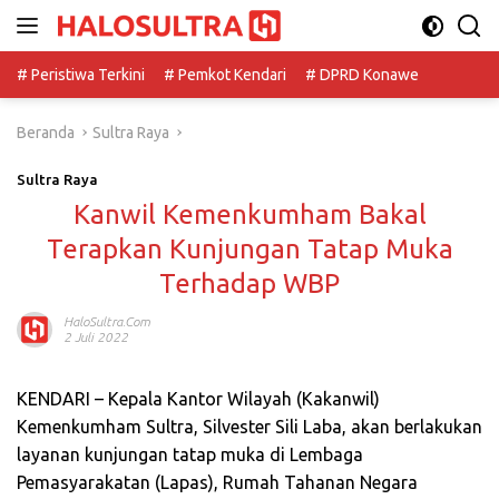
Langsung
ke
konten
# Peristiwa Terkini
# Pemkot Kendari
# DPRD Konawe
Beranda
Sultra Raya
Sultra Raya
Kanwil Kemenkumham Bakal
Terapkan Kunjungan Tatap Muka
Terhadap WBP
HaloSultra.com
2 Juli 2022
KENDARI – Kepala Kantor Wilayah (Kakanwil)
Kemenkumham Sultra, Silvester Sili Laba, akan berlakukan
layanan kunjungan tatap muka di Lembaga
Pemasyarakatan (Lapas), Rumah Tahanan Negara