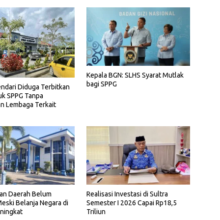
Kepala BGN: SLHS Syarat Mutlak
bagi SPPG
ndari Diduga Terbitkan
uk SPPG Tanpa
n Lembaga Terkait
Realisasi Investasi di Sultra
an Daerah Belum
Semester I 2026 Capai Rp18,5
eski Belanja Negara di
Triliun
ningkat