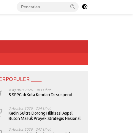
ERPOPULER ____
1
4 Agustus 2026
303 Lihat
5 SPPG di Kota Kendari Di-suspend
2
3 Agustus 2026
254 Lihat
Kadin Sultra Dorong Hilirisasi Aspal
Buton Masuk Proyek Strategis Nasional
3 Agustus 2026
247 Lihat