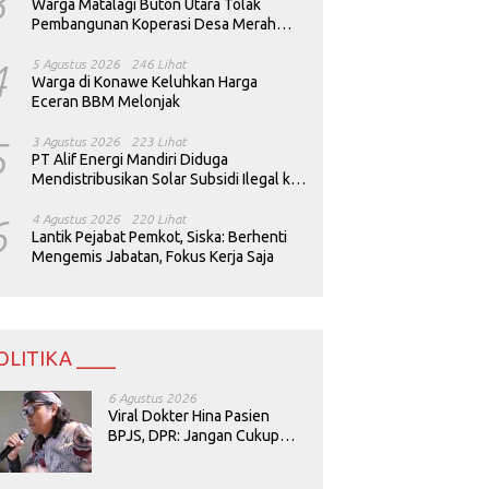
3
Warga Matalagi Buton Utara Tolak
Pembangunan Koperasi Desa Merah
Putih
4
5 Agustus 2026
246 Lihat
Warga di Konawe Keluhkan Harga
Eceran BBM Melonjak
5
3 Agustus 2026
223 Lihat
PT Alif Energi Mandiri Diduga
Mendistribusikan Solar Subsidi Ilegal ke
Perusahaan Tambang
6
4 Agustus 2026
220 Lihat
Lantik Pejabat Pemkot, Siska: Berhenti
Mengemis Jabatan, Fokus Kerja Saja
OLITIKA ____
6 Agustus 2026
Viral Dokter Hina Pasien
BPJS, DPR: Jangan Cukup
Minta Maaf, Harus Diusut!