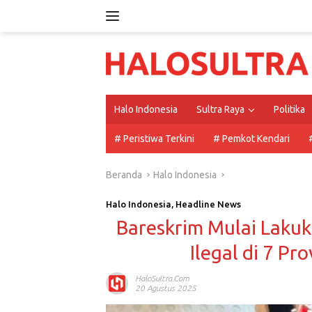
Langsung
ke
konten
Halo Indonesia
Sultra Raya
Politika
# Peristiwa Terkini
# Pemkot Kendari
Beranda
Halo Indonesia
Halo Indonesia
,
Headline News
Bareskrim Mulai Laku
Ilegal di 7 Pr
HaloSultra.com
20 Agustus 2025