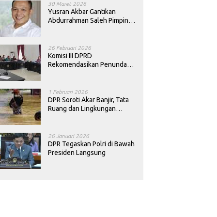
30 Maret 2026
Yusran Akbar Gantikan
Abdurrahman Saleh Pimpin
PAN Sultra
26 Februari 2026
Komisi III DPRD
Rekomendasikan Penundaan
Keputusan Pergantian
Kepala Sekolah di Konawe
1 Februari 2026
DPR Soroti Akar Banjir, Tata
Ruang dan Lingkungan
Diminta Dibenahi
26 Januari 2026
DPR Tegaskan Polri di Bawah
Presiden Langsung