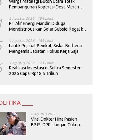
3
Warga Matalagi Buton Utara Tolak
Pembangunan Koperasi Desa Merah
Putih
4
3 Agustus 2026
194 Lihat
PT Alif Energi Mandiri Diduga
Mendistribusikan Solar Subsidi Ilegal ke
Perusahaan Tambang
5
4 Agustus 2026
185 Lihat
Lantik Pejabat Pemkot, Siska: Berhenti
Mengemis Jabatan, Fokus Kerja Saja
6
4 Agustus 2026
173 Lihat
Realisasi Investasi di Sultra Semester I
2026 Capai Rp18,5 Triliun
OLITIKA ____
6 Agustus 2026
Viral Dokter Hina Pasien
BPJS, DPR: Jangan Cukup
Minta Maaf, Harus Diusut!