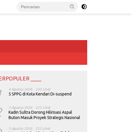
ERPOPULER ____
1
4 Agustus 2026
230 Lihat
5 SPPG di Kota Kendari Di-suspend
2
3 Agustus 2026
225 Lihat
Kadin Sultra Dorong Hilirisasi Aspal
Buton Masuk Proyek Strategis Nasional
3 Agustus 2026
222 Lihat