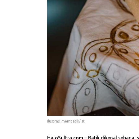
Ilustrasi membatik/Ist
HaloSultra.com
– Batik dikenal sebagai 