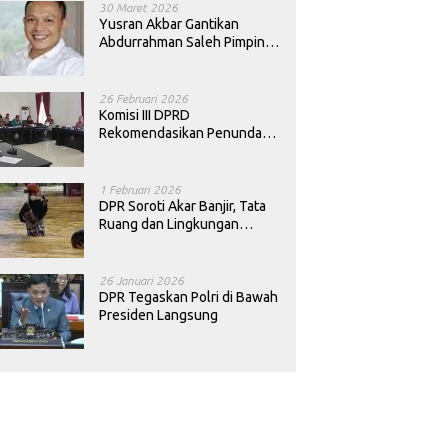
30 Maret 2026
Yusran Akbar Gantikan
Abdurrahman Saleh Pimpin
PAN Sultra
26 Februari 2026
Komisi III DPRD
Rekomendasikan Penundaan
Keputusan Pergantian
Kepala Sekolah di Konawe
1 Februari 2026
DPR Soroti Akar Banjir, Tata
Ruang dan Lingkungan
Diminta Dibenahi
26 Januari 2026
DPR Tegaskan Polri di Bawah
Presiden Langsung