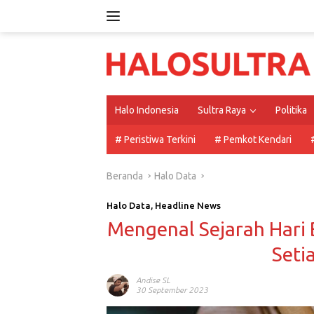
Langsung
ke
konten
Halo Indonesia
Sultra Raya
Politika
# Peristiwa Terkini
# Pemkot Kendari
Beranda
Halo Data
Halo Data
,
Headline News
Mengenal Sejarah Hari 
Seti
Andise SL
30 September 2023