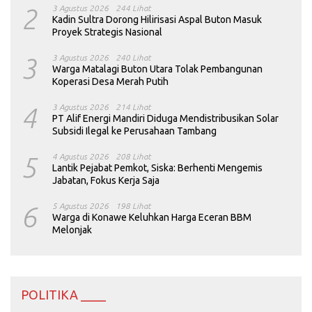
2
3 Agustus 2026
244 Lihat
Kadin Sultra Dorong Hilirisasi Aspal Buton Masuk
Proyek Strategis Nasional
3
3 Agustus 2026
240 Lihat
Warga Matalagi Buton Utara Tolak Pembangunan
Koperasi Desa Merah Putih
4
3 Agustus 2026
214 Lihat
PT Alif Energi Mandiri Diduga Mendistribusikan Solar
Subsidi Ilegal ke Perusahaan Tambang
5
4 Agustus 2026
208 Lihat
Lantik Pejabat Pemkot, Siska: Berhenti Mengemis
Jabatan, Fokus Kerja Saja
6
5 Agustus 2026
198 Lihat
Warga di Konawe Keluhkan Harga Eceran BBM
Melonjak
POLITIKA ____