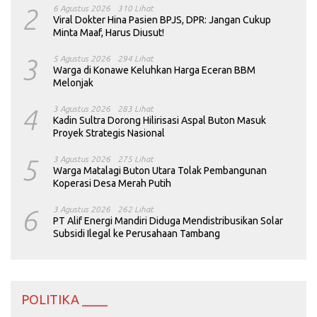
2
6 Agustus 2026
310 Lihat
Viral Dokter Hina Pasien BPJS, DPR: Jangan Cukup
Minta Maaf, Harus Diusut!
3
5 Agustus 2026
294 Lihat
Warga di Konawe Keluhkan Harga Eceran BBM
Melonjak
4
3 Agustus 2026
283 Lihat
Kadin Sultra Dorong Hilirisasi Aspal Buton Masuk
Proyek Strategis Nasional
5
3 Agustus 2026
275 Lihat
Warga Matalagi Buton Utara Tolak Pembangunan
Koperasi Desa Merah Putih
6
3 Agustus 2026
262 Lihat
PT Alif Energi Mandiri Diduga Mendistribusikan Solar
Subsidi Ilegal ke Perusahaan Tambang
POLITIKA ____