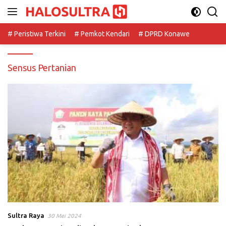
Langsung
ke
konten
# Peristiwa Terkini
# Pemkot Kendari
# DPRD Konawe
Sensus Pertanian
Sultra Raya
30 Mei 2024