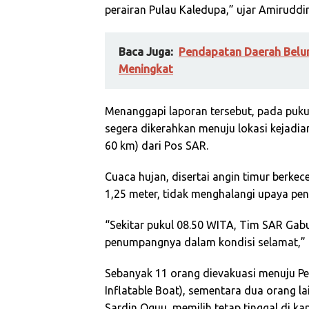
perairan Pulau Kaledupa,” ujar Amiruddin
Baca Juga:
Pendapatan Daerah Belum
Meningkat
Menanggapi laporan tersebut, pada puku
segera dikerahkan menuju lokasi kejadian 
60 km) dari Pos SAR.
Cuaca hujan, disertai angin timur berke
1,25 meter, tidak menghalangi upaya pe
“Sekitar pukul 08.50 WITA, Tim SAR Gab
penumpangnya dalam kondisi selamat,” 
Sebanyak 11 orang dievakuasi menuju P
Inflatable Boat), sementara dua orang la
Sardin Oguu, memilih tetap tinggal di ka