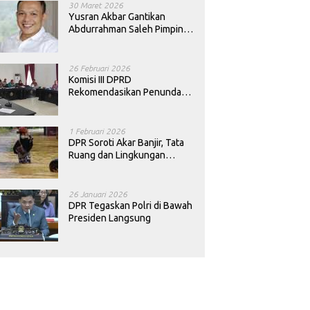
30 Maret 2026
Yusran Akbar Gantikan
Abdurrahman Saleh Pimpin
PAN Sultra
26 Februari 2026
Komisi III DPRD
Rekomendasikan Penundaan
Keputusan Pergantian
Kepala Sekolah di Konawe
1 Februari 2026
DPR Soroti Akar Banjir, Tata
Ruang dan Lingkungan
Diminta Dibenahi
26 Januari 2026
DPR Tegaskan Polri di Bawah
Presiden Langsung