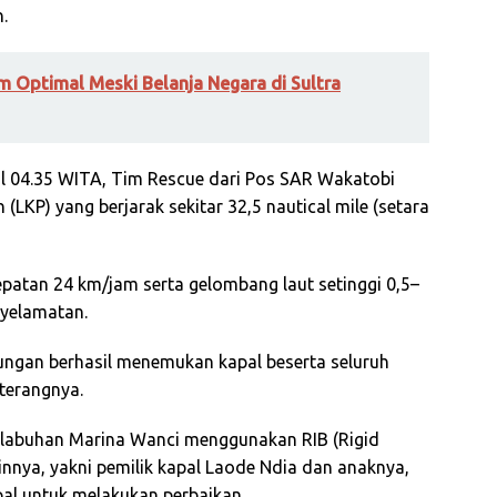
.
 Optimal Meski Belanja Negara di Sultra
l 04.35 WITA, Tim Rescue dari Pos SAR Wakatobi
(LKP) yang berjarak sekitar 32,5 nautical mile (setara
cepatan 24 km/jam serta gelombang laut setinggi 0,5–
nyelamatan.
ungan berhasil menemukan kapal beserta seluruh
terangnya.
elabuhan Marina Wanci menggunakan RIB (Rigid
innya, yakni pemilik kapal Laode Ndia dan anaknya,
pal untuk melakukan perbaikan.