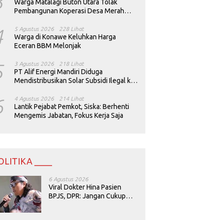
3
Warga Matalagi Buton Utara Tolak
Pembangunan Koperasi Desa Merah
Putih
4
5 Agustus 2026
228 Lihat
Warga di Konawe Keluhkan Harga
Eceran BBM Melonjak
5
3 Agustus 2026
218 Lihat
PT Alif Energi Mandiri Diduga
Mendistribusikan Solar Subsidi Ilegal ke
Perusahaan Tambang
6
4 Agustus 2026
214 Lihat
Lantik Pejabat Pemkot, Siska: Berhenti
Mengemis Jabatan, Fokus Kerja Saja
OLITIKA ____
6 Agustus 2026
Viral Dokter Hina Pasien
BPJS, DPR: Jangan Cukup
Minta Maaf, Harus Diusut!