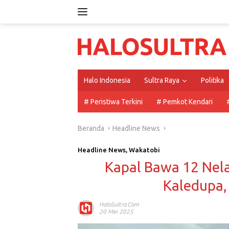
Langsung
ke
konten
Halo Indonesia
Sultra Raya
Politika
# Peristiwa Terkini
# Pemkot Kendari
Beranda
Headline News
Headline News
,
Wakatobi
Kapal Bawa 12 Nela
Kaledupa,
HaloSultra.com
20 Mei 2025