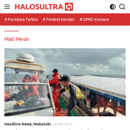
Langsung
ke
konten
# Peristiwa Terkini
# Pemkot Kendari
# DPRD Konawe
Mati Mesin
Headline News
,
Wakatobi
20 Mei 2025