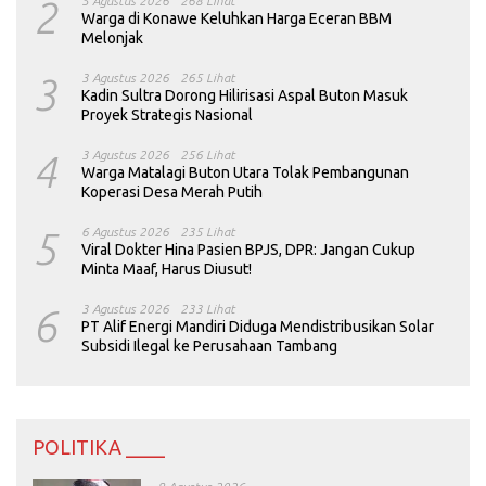
2
5 Agustus 2026
268 Lihat
Warga di Konawe Keluhkan Harga Eceran BBM
Melonjak
3
3 Agustus 2026
265 Lihat
Kadin Sultra Dorong Hilirisasi Aspal Buton Masuk
Proyek Strategis Nasional
4
3 Agustus 2026
256 Lihat
Warga Matalagi Buton Utara Tolak Pembangunan
Koperasi Desa Merah Putih
5
6 Agustus 2026
235 Lihat
Viral Dokter Hina Pasien BPJS, DPR: Jangan Cukup
Minta Maaf, Harus Diusut!
6
3 Agustus 2026
233 Lihat
PT Alif Energi Mandiri Diduga Mendistribusikan Solar
Subsidi Ilegal ke Perusahaan Tambang
POLITIKA ____