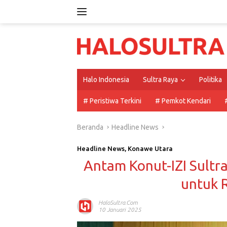
Langsung
ke
konten
Halo Indonesia
Sultra Raya
Politika
# Peristiwa Terkini
# Pemkot Kendari
Beranda
Headline News
Headline News
,
Konawe Utara
Antam Konut-IZI Sultr
untuk R
HaloSultra.com
10 Januari 2025