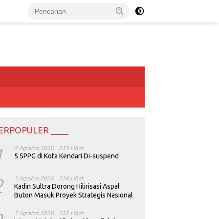
ERPOPULER ____
1
4 Agustus 2026
233 Lihat
5 SPPG di Kota Kendari Di-suspend
2
3 Agustus 2026
226 Lihat
Kadin Sultra Dorong Hilirisasi Aspal
Buton Masuk Proyek Strategis Nasional
3 Agustus 2026
222 Lihat