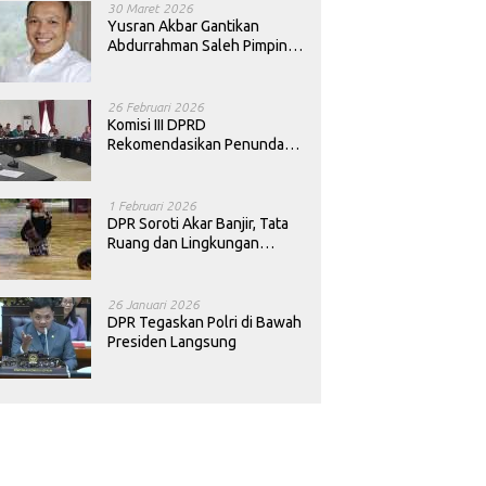
30 Maret 2026
Yusran Akbar Gantikan
Abdurrahman Saleh Pimpin
PAN Sultra
26 Februari 2026
Komisi III DPRD
Rekomendasikan Penundaan
Keputusan Pergantian
Kepala Sekolah di Konawe
1 Februari 2026
DPR Soroti Akar Banjir, Tata
Ruang dan Lingkungan
Diminta Dibenahi
26 Januari 2026
DPR Tegaskan Polri di Bawah
Presiden Langsung