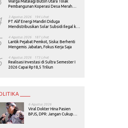
3
Warga Matalagi Buton Utara Tolak
Pembangunan Koperasi Desa Merah
Putih
4
3 Agustus 2026
194 Lihat
PT Alif Energi Mandiri Diduga
Mendistribusikan Solar Subsidi Ilegal ke
Perusahaan Tambang
5
4 Agustus 2026
187 Lihat
Lantik Pejabat Pemkot, Siska: Berhenti
Mengemis Jabatan, Fokus Kerja Saja
6
4 Agustus 2026
173 Lihat
Realisasi Investasi di Sultra Semester I
2026 Capai Rp18,5 Triliun
OLITIKA ____
6 Agustus 2026
Viral Dokter Hina Pasien
BPJS, DPR: Jangan Cukup
Minta Maaf, Harus Diusut!