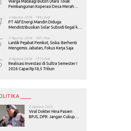
3
Warga Matalagi Buton Utara Tolak
Pembangunan Koperasi Desa Merah
Putih
4
3 Agustus 2026
196 Lihat
PT Alif Energi Mandiri Diduga
Mendistribusikan Solar Subsidi Ilegal ke
Perusahaan Tambang
5
4 Agustus 2026
190 Lihat
Lantik Pejabat Pemkot, Siska: Berhenti
Mengemis Jabatan, Fokus Kerja Saja
6
4 Agustus 2026
177 Lihat
Realisasi Investasi di Sultra Semester I
2026 Capai Rp18,5 Triliun
OLITIKA ____
6 Agustus 2026
Viral Dokter Hina Pasien
BPJS, DPR: Jangan Cukup
Minta Maaf, Harus Diusut!