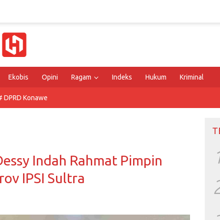
Ekobis
Opini
Ragam
Indeks
Hukum
Kriminal
# DPRD Konawe
T
 Dessy Indah Rahmat Pimpin
ov IPSI Sultra