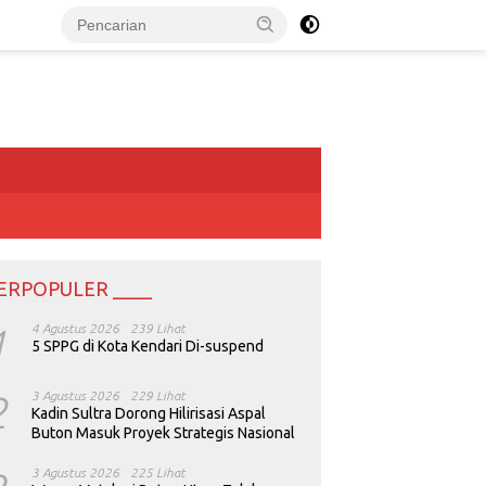
ERPOPULER ____
1
4 Agustus 2026
239 Lihat
5 SPPG di Kota Kendari Di-suspend
2
3 Agustus 2026
229 Lihat
Kadin Sultra Dorong Hilirisasi Aspal
Buton Masuk Proyek Strategis Nasional
3 Agustus 2026
225 Lihat