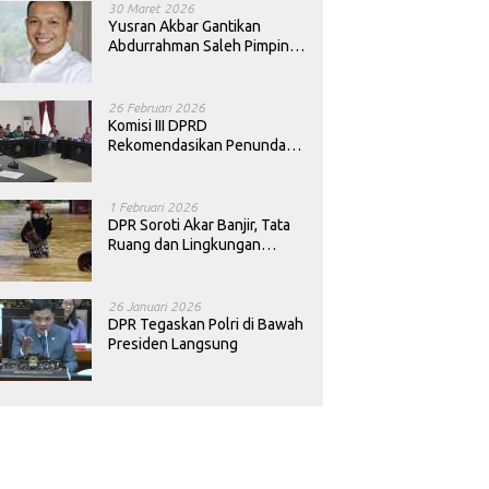
30 Maret 2026
Yusran Akbar Gantikan
Abdurrahman Saleh Pimpin
PAN Sultra
26 Februari 2026
Komisi III DPRD
Rekomendasikan Penundaan
Keputusan Pergantian
Kepala Sekolah di Konawe
1 Februari 2026
DPR Soroti Akar Banjir, Tata
Ruang dan Lingkungan
Diminta Dibenahi
26 Januari 2026
DPR Tegaskan Polri di Bawah
Presiden Langsung