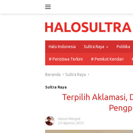
Langsung
ke
konten
Halo Indonesia
Sultra Raya
Politika
# Peristiwa Terkini
# Pemkot Kendari
Beranda
Sultra Raya
Sultra Raya
Terpilih Aklamasi,
Pengpr
Hasrul Mangidi
23 Agustus 2025