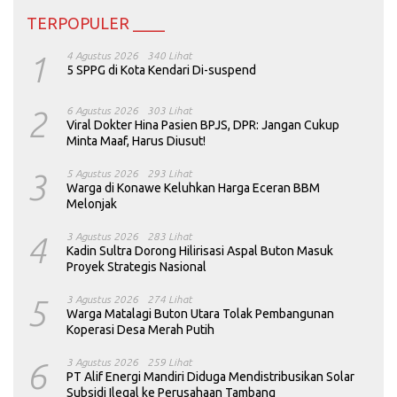
TERPOPULER ____
1
4 Agustus 2026
340 Lihat
5 SPPG di Kota Kendari Di-suspend
2
6 Agustus 2026
303 Lihat
Viral Dokter Hina Pasien BPJS, DPR: Jangan Cukup
Minta Maaf, Harus Diusut!
3
5 Agustus 2026
293 Lihat
Warga di Konawe Keluhkan Harga Eceran BBM
Melonjak
4
3 Agustus 2026
283 Lihat
Kadin Sultra Dorong Hilirisasi Aspal Buton Masuk
Proyek Strategis Nasional
5
3 Agustus 2026
274 Lihat
Warga Matalagi Buton Utara Tolak Pembangunan
Koperasi Desa Merah Putih
6
3 Agustus 2026
259 Lihat
PT Alif Energi Mandiri Diduga Mendistribusikan Solar
Subsidi Ilegal ke Perusahaan Tambang