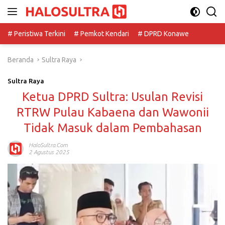
Langsung
ke
konten
# Peristiwa Terkini
# Pemkot Kendari
# DPRD Konawe
Beranda
Sultra Raya
Sultra Raya
Ketua DPRD Sultra: Usulan Revisi
RTRW Pulau Kabaena dan Wawonii
Tidak Masuk dalam Pembahasan
HaloSultra.com
2 Agustus 2025