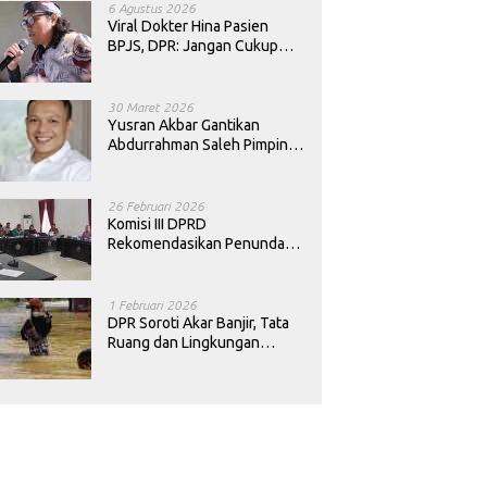
6 Agustus 2026
Viral Dokter Hina Pasien
BPJS, DPR: Jangan Cukup
Minta Maaf, Harus Diusut!
30 Maret 2026
Yusran Akbar Gantikan
Abdurrahman Saleh Pimpin
PAN Sultra
26 Februari 2026
Komisi III DPRD
Rekomendasikan Penundaan
Keputusan Pergantian
Kepala Sekolah di Konawe
1 Februari 2026
DPR Soroti Akar Banjir, Tata
Ruang dan Lingkungan
Diminta Dibenahi