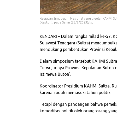
Kegiatan Simposium Nasional yang digelar KAHMI S
(Kepton), pada Senin (25/9/2023)/Ist
KENDARI – Dalam rangka milad ke-57, 
Sulawesi Tenggara (Sultra) mengumpulk
mendukung pembentukan Provinsi Kepulau
Dalam simposium tersebut KAHMI Sultra
Terwujudnya Provinsi Kepulauan Buton d
Istimewa Buton’.
Koordinator Presidium KAHMI Sultra, R
karena sudah memasuki tahun politik.
Tetapi dengan pandangan bahwa pemekar
komoditas politik oleh orang-orang yang