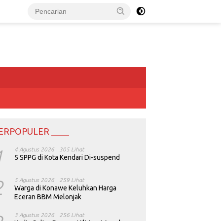
ERPOPULER ____
1
4 Agustus 2026
305 Lihat
5 SPPG di Kota Kendari Di-suspend
2
5 Agustus 2026
259 Lihat
Warga di Konawe Keluhkan Harga
Eceran BBM Melonjak
3 Agustus 2026
256 Lihat