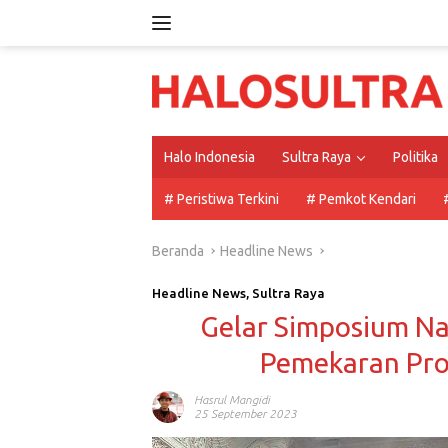
Langsung
ke
konten
Halo Indonesia
Sultra Raya
Politika
# Peristiwa Terkini
# Pemkot Kendari
Beranda
Headline News
Headline News
,
Sultra Raya
Gelar Simposium Na
Pemekaran Pro
Hasrul Mangidi
25 September 2023