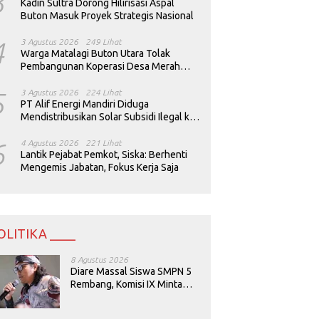
3
Kadin Sultra Dorong Hilirisasi Aspal
Buton Masuk Proyek Strategis Nasional
4
3 Agustus 2026
249 Lihat
Warga Matalagi Buton Utara Tolak
Pembangunan Koperasi Desa Merah
Putih
5
3 Agustus 2026
224 Lihat
PT Alif Energi Mandiri Diduga
Mendistribusikan Solar Subsidi Ilegal ke
Perusahaan Tambang
6
4 Agustus 2026
221 Lihat
Lantik Pejabat Pemkot, Siska: Berhenti
Mengemis Jabatan, Fokus Kerja Saja
OLITIKA ____
8 Agustus 2026
Diare Massal Siswa SMPN 5
Rembang, Komisi IX Minta
Keamanan Menu MBG
Dievaluasi