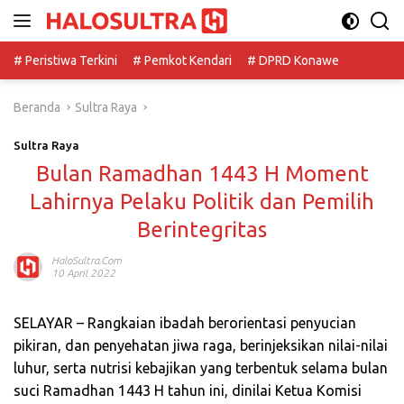
Langsung
ke
konten
# Peristiwa Terkini
# Pemkot Kendari
# DPRD Konawe
Beranda
Sultra Raya
Sultra Raya
Bulan Ramadhan 1443 H Moment
Lahirnya Pelaku Politik dan Pemilih
Berintegritas
HaloSultra.com
10 April 2022
SELAYAR – Rangkaian ibadah berorientasi penyucian
pikiran, dan penyehatan jiwa raga, berinjeksikan nilai-nilai
luhur, serta nutrisi kebajikan yang terbentuk selama bulan
suci Ramadhan 1443 H tahun ini, dinilai Ketua Komisi