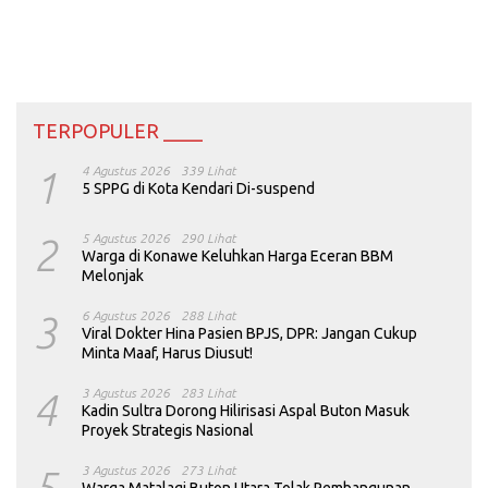
TERPOPULER ____
1
4 Agustus 2026
339 Lihat
5 SPPG di Kota Kendari Di-suspend
2
5 Agustus 2026
290 Lihat
Warga di Konawe Keluhkan Harga Eceran BBM
Melonjak
3
6 Agustus 2026
288 Lihat
Viral Dokter Hina Pasien BPJS, DPR: Jangan Cukup
Minta Maaf, Harus Diusut!
4
3 Agustus 2026
283 Lihat
Kadin Sultra Dorong Hilirisasi Aspal Buton Masuk
Proyek Strategis Nasional
5
3 Agustus 2026
273 Lihat
Warga Matalagi Buton Utara Tolak Pembangunan