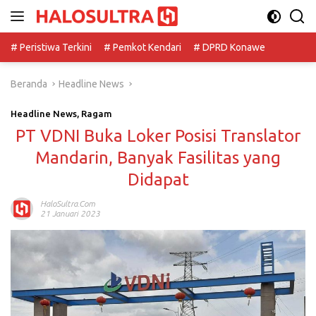
Langsung
ke
konten
# Peristiwa Terkini
# Pemkot Kendari
# DPRD Konawe
Beranda
Headline News
Headline News
,
Ragam
PT VDNI Buka Loker Posisi Translator
Mandarin, Banyak Fasilitas yang
Didapat
HaloSultra.com
21 Januari 2023