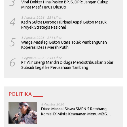
3
Viral Dokter Hina Pasien BPJS, DPR: Jangan Cukup
Minta Maaf, Harus Diusut!
4
3 Agustus 2026
281 Lihat
Kadin Sultra Dorong Hilirisasi Aspal Buton Masuk
Proyek Strategis Nasional
5
3 Agustus 2026
271 Lihat
Warga Matalagi Buton Utara Tolak Pembangunan
Koperasi Desa Merah Putih
6
3 Agustus 2026
254 Lihat
PT Alif Energi Mandiri Diduga Mendistribusikan Solar
Subsidi Ilegal ke Perusahaan Tambang
POLITIKA ____
8 Agustus 2026
Diare Massal Siswa SMPN 5 Rembang,
Komisi IX Minta Keamanan Menu MBG
Dievaluasi