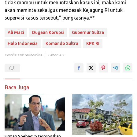
tidak mampu untuk menuntaskan kasus ini, maka kami
akan meminta sekaligus mendesak Kejagung RI untuk
supervisi kasus tersebut,” pungkasnya.**
Ali Mazi
Dugaan Korupsi
Gubernur Sultra
Halo Indonesia
Komando Sultra
KPK RI
Penulis: Erik Lerihardika
Editor: ASL
Baca Juga
Firman Soebagyo Dorong Ikan