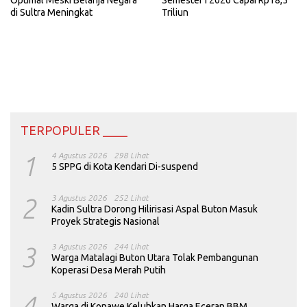
Semester I 2026 Capai Rp18,5
Optimal Meski Belanja Negara
Triliun
di Sultra Meningkat
TERPOPULER ____
1
4 Agustus 2026
298 Lihat
5 SPPG di Kota Kendari Di-suspend
2
3 Agustus 2026
252 Lihat
Kadin Sultra Dorong Hilirisasi Aspal Buton Masuk
Proyek Strategis Nasional
3
3 Agustus 2026
244 Lihat
Warga Matalagi Buton Utara Tolak Pembangunan
Koperasi Desa Merah Putih
4
5 Agustus 2026
240 Lihat
Warga di Konawe Keluhkan Harga Eceran BBM