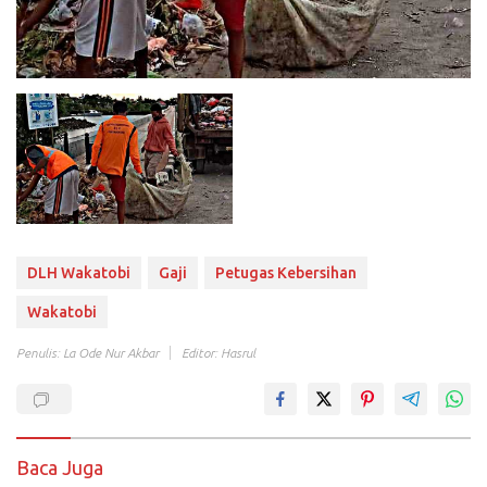
DLH Wakatobi
Gaji
Petugas Kebersihan
Wakatobi
Penulis: La Ode Nur Akbar
Editor: Hasrul
Baca Juga