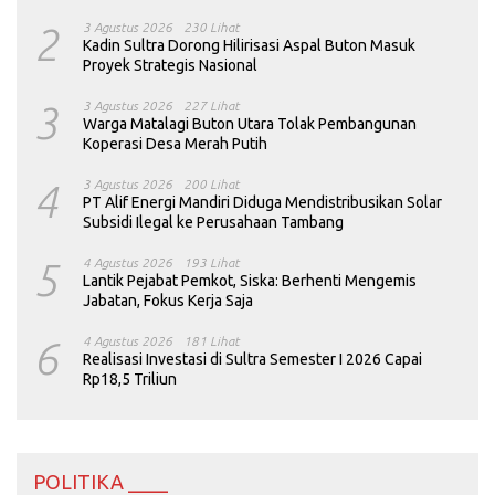
2
3 Agustus 2026
230 Lihat
Kadin Sultra Dorong Hilirisasi Aspal Buton Masuk
Proyek Strategis Nasional
3
3 Agustus 2026
227 Lihat
Warga Matalagi Buton Utara Tolak Pembangunan
Koperasi Desa Merah Putih
4
3 Agustus 2026
200 Lihat
PT Alif Energi Mandiri Diduga Mendistribusikan Solar
Subsidi Ilegal ke Perusahaan Tambang
5
4 Agustus 2026
193 Lihat
Lantik Pejabat Pemkot, Siska: Berhenti Mengemis
Jabatan, Fokus Kerja Saja
6
4 Agustus 2026
181 Lihat
Realisasi Investasi di Sultra Semester I 2026 Capai
Rp18,5 Triliun
POLITIKA ____