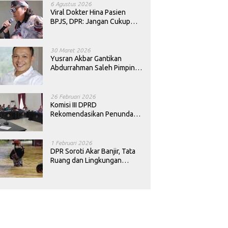
6 Agustus 2026
Viral Dokter Hina Pasien
BPJS, DPR: Jangan Cukup
Minta Maaf, Harus Diusut!
30 Maret 2026
Yusran Akbar Gantikan
Abdurrahman Saleh Pimpin
PAN Sultra
26 Februari 2026
Komisi III DPRD
Rekomendasikan Penundaan
Keputusan Pergantian
Kepala Sekolah di Konawe
1 Februari 2026
DPR Soroti Akar Banjir, Tata
Ruang dan Lingkungan
Diminta Dibenahi