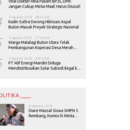
3
Viral Dokter Hina Pasien BPJS, DPR:
Jangan Cukup Minta Maaf, Harus Diusut!
4
3 Agustus 2026
283 Lihat
Kadin Sultra Dorong Hilirisasi Aspal
Buton Masuk Proyek Strategis Nasional
5
3 Agustus 2026
273 Lihat
Warga Matalagi Buton Utara Tolak
Pembangunan Koperasi Desa Merah
Putih
6
3 Agustus 2026
256 Lihat
PT Alif Energi Mandiri Diduga
Mendistribusikan Solar Subsidi Ilegal ke
Perusahaan Tambang
OLITIKA ____
8 Agustus 2026
Diare Massal Siswa SMPN 5
Rembang, Komisi IX Minta
Keamanan Menu MBG
Dievaluasi