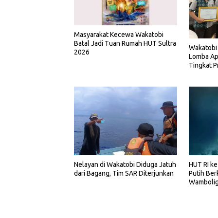
Masyarakat Kecewa Wakatobi
Batal Jadi Tuan Rumah HUT Sultra
Wakatobi 
2026
Lomba Ap
Tingkat P
Nelayan di Wakatobi Diduga Jatuh
HUT RI k
dari Bagang, Tim SAR Diterjunkan
Putih Ber
Wambolig