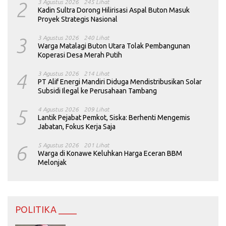
2
3 Agustus 2026
245 Lihat
Kadin Sultra Dorong Hilirisasi Aspal Buton Masuk
Proyek Strategis Nasional
3
3 Agustus 2026
240 Lihat
Warga Matalagi Buton Utara Tolak Pembangunan
Koperasi Desa Merah Putih
4
3 Agustus 2026
214 Lihat
PT Alif Energi Mandiri Diduga Mendistribusikan Solar
Subsidi Ilegal ke Perusahaan Tambang
5
4 Agustus 2026
209 Lihat
Lantik Pejabat Pemkot, Siska: Berhenti Mengemis
Jabatan, Fokus Kerja Saja
6
5 Agustus 2026
201 Lihat
Warga di Konawe Keluhkan Harga Eceran BBM
Melonjak
POLITIKA ____