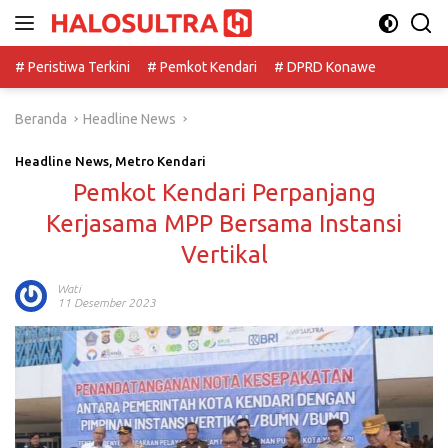
Langsung
ke
konten
# Peristiwa Terkini
# Pemkot Kendari
# DPRD Konawe
Beranda
Headline News
Headline News
,
Metro Kendari
Pemkot Kendari Perpanjang
Kerjasama MPP Bersama Instansi
Vertikal
Wati
11 Desember 2023