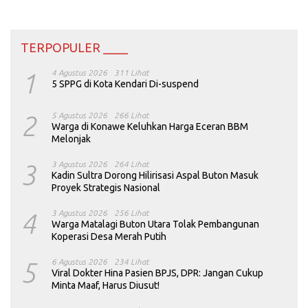
TERPOPULER ____
1
4 Agustus 2026
311 Lihat
5 SPPG di Kota Kendari Di-suspend
2
5 Agustus 2026
266 Lihat
Warga di Konawe Keluhkan Harga Eceran BBM
Melonjak
3
3 Agustus 2026
264 Lihat
Kadin Sultra Dorong Hilirisasi Aspal Buton Masuk
Proyek Strategis Nasional
4
3 Agustus 2026
256 Lihat
Warga Matalagi Buton Utara Tolak Pembangunan
Koperasi Desa Merah Putih
5
6 Agustus 2026
234 Lihat
Viral Dokter Hina Pasien BPJS, DPR: Jangan Cukup
Minta Maaf, Harus Diusut!