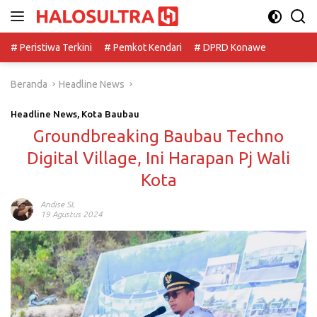
Langsung
ke
konten
# Peristiwa Terkini
# Pemkot Kendari
# DPRD Konawe
Beranda
Headline News
Headline News
,
Kota Baubau
Groundbreaking Baubau Techno
Digital Village, Ini Harapan Pj Wali
Kota
Andise SL
19 Agustus 2024