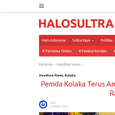
Langsung
ke
konten
Halo Indonesia
Sultra Raya
Politika
# Peristiwa Terkini
# Pemkot Kendari
Beranda
Headline News
Headline News
,
Kolaka
Pemda Kolaka Terus Ant
R
Wati
6 Maret 2024