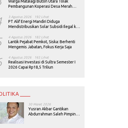
3
Warga Matalagi Buton Utara Tolak
Pembangunan Koperasi Desa Merah
Putih
4
3 Agustus 2026
192 Lihat
PT Alif Energi Mandiri Diduga
Mendistribusikan Solar Subsidi Ilegal ke
Perusahaan Tambang
5
4 Agustus 2026
182 Lihat
Lantik Pejabat Pemkot, Siska: Berhenti
Mengemis Jabatan, Fokus Kerja Saja
6
4 Agustus 2026
165 Lihat
Realisasi Investasi di Sultra Semester I
2026 Capai Rp18,5 Triliun
OLITIKA ____
30 Maret 2026
Yusran Akbar Gantikan
Abdurrahman Saleh Pimpin
PAN Sultra