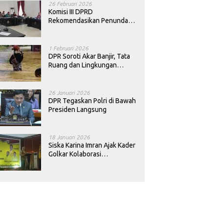
26 Februari 2026
Komisi III DPRD
Rekomendasikan Penundaan
Keputusan Pergantian
Kepala Sekolah di Konawe
1 Februari 2026
DPR Soroti Akar Banjir, Tata
Ruang dan Lingkungan
Diminta Dibenahi
26 Januari 2026
DPR Tegaskan Polri di Bawah
Presiden Langsung
18 Januari 2026
Siska Karina Imran Ajak Kader
Golkar Kolaborasi
Sejahterakan Rakyat