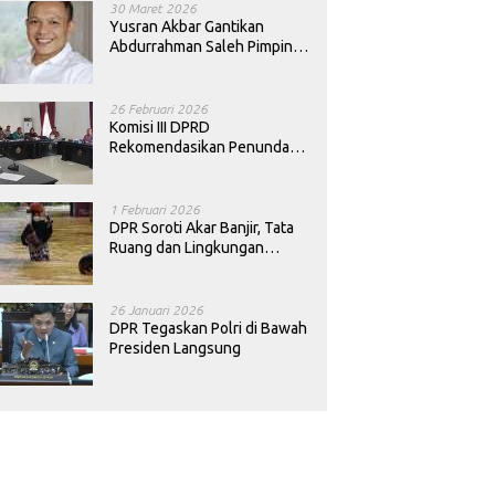
30 Maret 2026
Yusran Akbar Gantikan
Abdurrahman Saleh Pimpin
PAN Sultra
26 Februari 2026
Komisi III DPRD
Rekomendasikan Penundaan
Keputusan Pergantian
Kepala Sekolah di Konawe
1 Februari 2026
DPR Soroti Akar Banjir, Tata
Ruang dan Lingkungan
Diminta Dibenahi
26 Januari 2026
DPR Tegaskan Polri di Bawah
Presiden Langsung