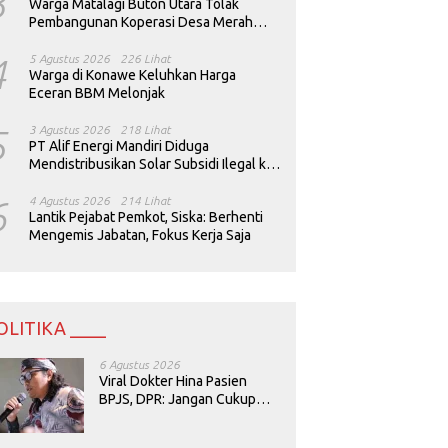
3
Warga Matalagi Buton Utara Tolak
Pembangunan Koperasi Desa Merah
Putih
4
5 Agustus 2026
226 Lihat
Warga di Konawe Keluhkan Harga
Eceran BBM Melonjak
5
3 Agustus 2026
218 Lihat
PT Alif Energi Mandiri Diduga
Mendistribusikan Solar Subsidi Ilegal ke
Perusahaan Tambang
6
4 Agustus 2026
214 Lihat
Lantik Pejabat Pemkot, Siska: Berhenti
Mengemis Jabatan, Fokus Kerja Saja
OLITIKA ____
6 Agustus 2026
Viral Dokter Hina Pasien
BPJS, DPR: Jangan Cukup
Minta Maaf, Harus Diusut!