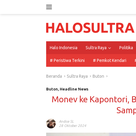
Langsung
ke
konten
Halo Indonesia
Sultra Raya
Politika
# Peristiwa Terkini
# Pemkot Kendari
Beranda
Sultra Raya
Buton
Buton
,
Headline News
Monev ke Kapontori,
Samp
Andise SL
28 Oktober 2024