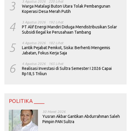
3
3 Agustus 2026
220 Lihat
Warga Matalagi Buton Utara Tolak Pembangunan
Koperasi Desa Merah Putih
4
3 Agustus 2026
192 Lihat
PT Alif Energi Mandiri Diduga Mendistribusikan Solar
Subsidi Ilegal ke Perusahaan Tambang
5
4 Agustus 2026
182 Lihat
Lantik Pejabat Pemkot, Siska: Berhenti Mengemis
Jabatan, Fokus Kerja Saja
6
4 Agustus 2026
165 Lihat
Realisasi Investasi di Sultra Semester I 2026 Capai
Rp18,5 Triliun
POLITIKA ____
30 Maret 2026
Yusran Akbar Gantikan Abdurrahman Saleh
Pimpin PAN Sultra