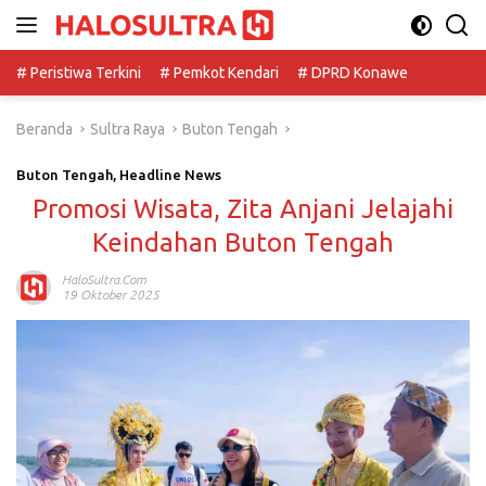
Langsung
ke
konten
# Peristiwa Terkini
# Pemkot Kendari
# DPRD Konawe
Beranda
Sultra Raya
Buton Tengah
Buton Tengah
,
Headline News
Promosi Wisata, Zita Anjani Jelajahi
Keindahan Buton Tengah
HaloSultra.com
19 Oktober 2025