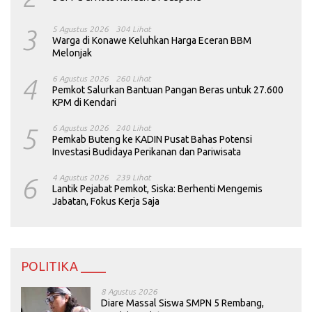
3
5 Agustus 2026
304 Lihat
Warga di Konawe Keluhkan Harga Eceran BBM
Melonjak
4
6 Agustus 2026
260 Lihat
Pemkot Salurkan Bantuan Pangan Beras untuk 27.600
KPM di Kendari
5
6 Agustus 2026
240 Lihat
Pemkab Buteng ke KADIN Pusat Bahas Potensi
Investasi Budidaya Perikanan dan Pariwisata
6
4 Agustus 2026
239 Lihat
Lantik Pejabat Pemkot, Siska: Berhenti Mengemis
Jabatan, Fokus Kerja Saja
POLITIKA ____
8 Agustus 2026
Diare Massal Siswa SMPN 5 Rembang,