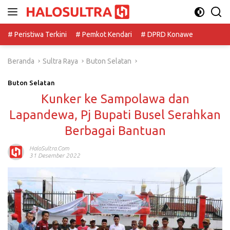
Langsung
ke
konten
# Peristiwa Terkini
# Pemkot Kendari
# DPRD Konawe
Beranda
Sultra Raya
Buton Selatan
Buton Selatan
Kunker ke Sampolawa dan
Lapandewa, Pj Bupati Busel Serahkan
Berbagai Bantuan
HaloSultra.com
31 Desember 2022