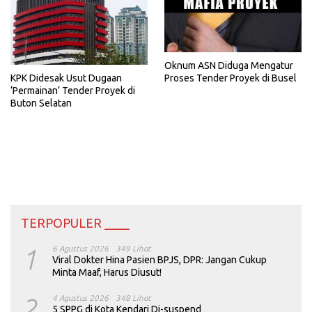
Oknum ASN Diduga Mengatur
KPK Didesak Usut Dugaan
Proses Tender Proyek di Busel
‘Permainan’ Tender Proyek di
Buton Selatan
TERPOPULER ____
1
6 Agustus 2026
349 Lihat
Viral Dokter Hina Pasien BPJS, DPR: Jangan Cukup
Minta Maaf, Harus Diusut!
2
4 Agustus 2026
348 Lihat
5 SPPG di Kota Kendari Di-suspend