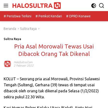
Langsung
ke
konten
# Peristiwa Terkini
# Pemkot Kendari
# DPRD Konawe
Beranda
Sultra Raya
Sultra Raya
Pria Asal Morowali Tewas Usai
Dibacok Orang Tak Dikenal
HaloSultra.com
2 Februari 2022
KOLUT – Seorang pria asal Morowali, Provinsi Sulawesi
Tengah (Sulteng), Gerhana (39) tewas di tempat usai
dibacok oleh orang tak dikenal pada Selasa (1/2/2022)
sekira pukul 22.30 Wita.
Kasi Humas Polres Kolaka Utara (Kolut), Aiptu Hari