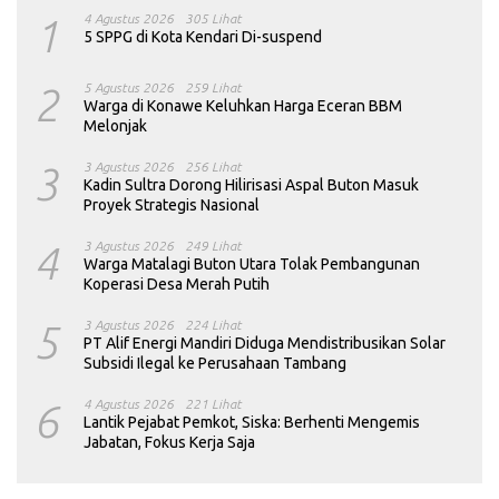
1
4 Agustus 2026
305 Lihat
5 SPPG di Kota Kendari Di-suspend
2
5 Agustus 2026
259 Lihat
Warga di Konawe Keluhkan Harga Eceran BBM
Melonjak
3
3 Agustus 2026
256 Lihat
Kadin Sultra Dorong Hilirisasi Aspal Buton Masuk
Proyek Strategis Nasional
4
3 Agustus 2026
249 Lihat
Warga Matalagi Buton Utara Tolak Pembangunan
Koperasi Desa Merah Putih
5
3 Agustus 2026
224 Lihat
PT Alif Energi Mandiri Diduga Mendistribusikan Solar
Subsidi Ilegal ke Perusahaan Tambang
6
4 Agustus 2026
221 Lihat
Lantik Pejabat Pemkot, Siska: Berhenti Mengemis
Jabatan, Fokus Kerja Saja