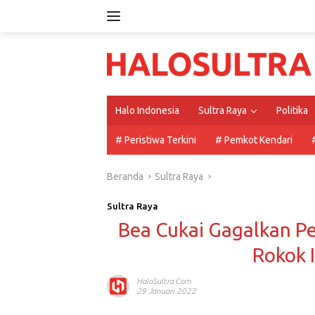
Langsung
ke
konten
Halo Indonesia
Sultra Raya
Politika
# Peristiwa Terkini
# Pemkot Kendari
Beranda
Sultra Raya
Sultra Raya
Bea Cukai Gagalkan P
Rokok I
HaloSultra.com
29 Januari 2022