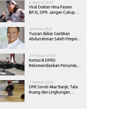
6 Agustus 2026
Viral Dokter Hina Pasien
BPJS, DPR: Jangan Cukup
Minta Maaf, Harus Diusut!
30 Maret 2026
Yusran Akbar Gantikan
Abdurrahman Saleh Pimpin
PAN Sultra
26 Februari 2026
Komisi III DPRD
Rekomendasikan Penundaan
Keputusan Pergantian
Kepala Sekolah di Konawe
1 Februari 2026
DPR Soroti Akar Banjir, Tata
Ruang dan Lingkungan
Diminta Dibenahi