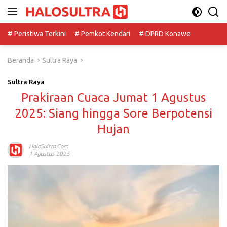
Langsung
ke
konten
# Peristiwa Terkini
# Pemkot Kendari
# DPRD Konawe
Beranda
Sultra Raya
Sultra Raya
Prakiraan Cuaca Jumat 1 Agustus
2025: Siang hingga Sore Berpotensi
Hujan
HaloSultra.com
1 Agustus 2025