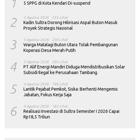
1
5 SPPG di Kota Kendari Di-suspend
2
3 Agustus 2026
233 Lihat
Kadin Sultra Dorong Hilirisasi Aspal Buton Masuk
Proyek Strategis Nasional
3
3 Agustus 2026
230 Lihat
Warga Matalagi Buton Utara Tolak Pembangunan
Koperasi Desa Merah Putih
4
3 Agustus 2026
205 Lihat
PT Alif Energi Mandiri Diduga Mendistribusikan Solar
Subsidi Ilegal ke Perusahaan Tambang
5
4 Agustus 2026
196 Lihat
Lantik Pejabat Pemkot, Siska: Berhenti Mengemis
Jabatan, Fokus Kerja Saja
6
4 Agustus 2026
183 Lihat
Realisasi Investasi di Sultra Semester I 2026 Capai
Rp18,5 Triliun