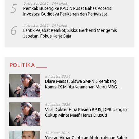
5
6 Agustus 2026
244 Lihat
Pemkab Buteng ke KADIN Pusat Bahas Potensi
Investasi Budidaya Perikanan dan Pariwisata
6
4 Agustus 2026
241 Lihat
Lantik Pejabat Pemkot, Siska: Berhenti Mengemis
Jabatan, Fokus Kerja Saja
POLITIKA ____
8 Agustus 2026
Diare Massal Siswa SMPN 5 Rembang,
Komisi IX Minta Keamanan Menu MBG
Dievaluasi
6 Agustus 2026
Viral Dokter Hina Pasien BPJS, DPR: Jangan
Cukup Minta Maaf, Harus Diusut!
30 Maret 2026
Yusran Akbar Gantikan Abdurrahman Saleh