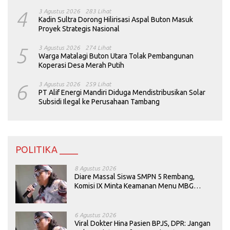
4
3 Agustus 2026
283 Lihat
Kadin Sultra Dorong Hilirisasi Aspal Buton Masuk
Proyek Strategis Nasional
5
3 Agustus 2026
274 Lihat
Warga Matalagi Buton Utara Tolak Pembangunan
Koperasi Desa Merah Putih
6
3 Agustus 2026
259 Lihat
PT Alif Energi Mandiri Diduga Mendistribusikan Solar
Subsidi Ilegal ke Perusahaan Tambang
POLITIKA ____
8 Agustus 2026
Diare Massal Siswa SMPN 5 Rembang,
Komisi IX Minta Keamanan Menu MBG
Dievaluasi
6 Agustus 2026
Viral Dokter Hina Pasien BPJS, DPR: Jangan