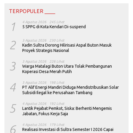
TERPOPULER ____
1
4 Agustus 2026
245 Lihat
5 SPPG di Kota Kendari Di-suspend
2
3 Agustus 2026
230 Lihat
Kadin Sultra Dorong Hilirisasi Aspal Buton Masuk
Proyek Strategis Nasional
3
3 Agustus 2026
226 Lihat
Warga Matalagi Buton Utara Tolak Pembangunan
Koperasi Desa Merah Putih
4
3 Agustus 2026
198 Lihat
PT Alif Energi Mandiri Diduga Mendistribusikan Solar
Subsidi Ilegal ke Perusahaan Tambang
5
4 Agustus 2026
192 Lihat
Lantik Pejabat Pemkot, Siska: Berhenti Mengemis
Jabatan, Fokus Kerja Saja
6
4 Agustus 2026
179 Lihat
Realisasi Investasi di Sultra Semester I 2026 Capai