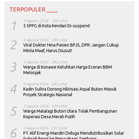
TERPOPULER ____
1
4 Agustus 2026
339 Lihat
5 SPPG di Kota Kendari Di-suspend
2
6 Agustus 2026
294 Lihat
Viral Dokter Hina Pasien BPJS, DPR: Jangan Cukup
Minta Maaf, Harus Diusut!
3
5 Agustus 2026
292 Lihat
Warga di Konawe Keluhkan Harga Eceran BBM
Melonjak
4
3 Agustus 2026
283 Lihat
Kadin Sultra Dorong Hilirisasi Aspal Buton Masuk
Proyek Strategis Nasional
5
3 Agustus 2026
274 Lihat
Warga Matalagi Buton Utara Tolak Pembangunan
Koperasi Desa Merah Putih
6
3 Agustus 2026
257 Lihat
PT Alif Energi Mandiri Diduga Mendistribusikan Solar
Subsidi Ilegal ke Perusahaan Tambang