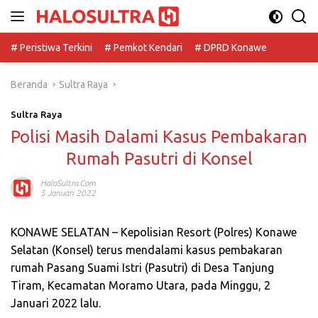
Langsung
ke
konten
# Peristiwa Terkini
# Pemkot Kendari
# DPRD Konawe
Beranda
Sultra Raya
Sultra Raya
Polisi Masih Dalami Kasus Pembakaran
Rumah Pasutri di Konsel
HaloSultra.com
5 Januari 2022
KONAWE SELATAN – Kepolisian Resort (Polres) Konawe
Selatan (Konsel) terus mendalami kasus pembakaran
rumah Pasang Suami Istri (Pasutri) di Desa Tanjung
Tiram, Kecamatan Moramo Utara, pada Minggu, 2
Januari 2022 lalu.