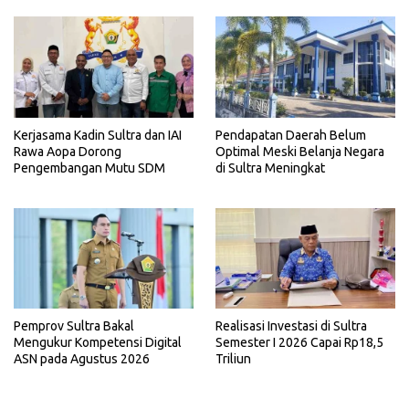
Kerjasama Kadin Sultra dan IAI
Pendapatan Daerah Belum
Rawa Aopa Dorong
Optimal Meski Belanja Negara
Pengembangan Mutu SDM
di Sultra Meningkat
Pemprov Sultra Bakal
Realisasi Investasi di Sultra
Mengukur Kompetensi Digital
Semester I 2026 Capai Rp18,5
ASN pada Agustus 2026
Triliun