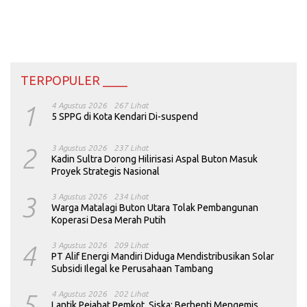
TERPOPULER ____
1
4 Agustus 2026
267 Lihat
5 SPPG di Kota Kendari Di-suspend
2
3 Agustus 2026
237 Lihat
Kadin Sultra Dorong Hilirisasi Aspal Buton Masuk
Proyek Strategis Nasional
3
3 Agustus 2026
234 Lihat
Warga Matalagi Buton Utara Tolak Pembangunan
Koperasi Desa Merah Putih
4
3 Agustus 2026
209 Lihat
PT Alif Energi Mandiri Diduga Mendistribusikan Solar
Subsidi Ilegal ke Perusahaan Tambang
5
4 Agustus 2026
202 Lihat
Lantik Pejabat Pemkot, Siska: Berhenti Mengemis