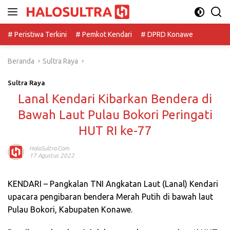
Langsung
ke
konten
# Peristiwa Terkini
# Pemkot Kendari
# DPRD Konawe
Beranda
Sultra Raya
Sultra Raya
Lanal Kendari Kibarkan Bendera di
Bawah Laut Pulau Bokori Peringati
HUT RI ke-77
HaloSultra.com
17 Agustus 2022
KENDARI – Pangkalan TNI Angkatan Laut (Lanal) Kendari
upacara pengibaran bendera Merah Putih di bawah laut
Pulau Bokori, Kabupaten Konawe.