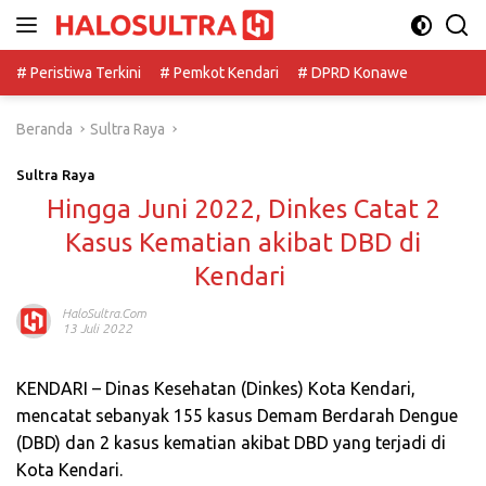
Langsung
ke
konten
# Peristiwa Terkini
# Pemkot Kendari
# DPRD Konawe
Beranda
Sultra Raya
Sultra Raya
Hingga Juni 2022, Dinkes Catat 2
Kasus Kematian akibat DBD di
Kendari
HaloSultra.com
13 Juli 2022
KENDARI – Dinas Kesehatan (Dinkes) Kota Kendari,
mencatat sebanyak 155 kasus Demam Berdarah Dengue
(DBD) dan 2 kasus kematian akibat DBD yang terjadi di
Kota Kendari.