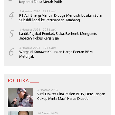
Koperasi Desa Merah Putih
4
3 Agustus 2026
213 Lihat
PT Alif Energi Mandiri Diduga Mendistribusikan Solar
Subsidi Ilegal ke Perusahaan Tambang
5
4 Agustus 2026
208 Lihat
Lantik Pejabat Pemkot, Siska: Berhenti Mengemis
Jabatan, Fokus Kerja Saja
6
5 Agustus 2026
194 Lihat
Warga di Konawe Keluhkan Harga Eceran BBM
Melonjak
POLITIKA ____
6 Agustus 2026
Viral Dokter Hina Pasien BPJS, DPR: Jangan
Cukup Minta Maaf, Harus Diusut!
30 Maret 2026