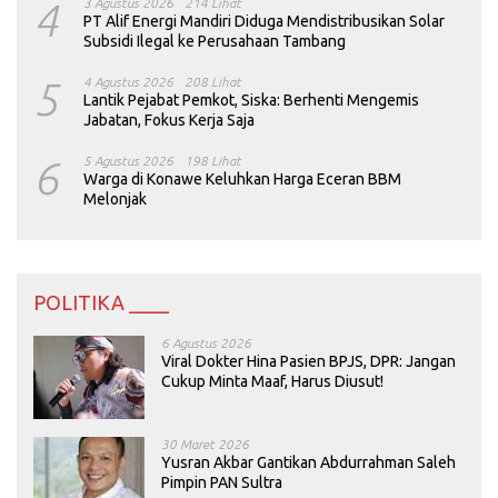
4
3 Agustus 2026
214 Lihat
PT Alif Energi Mandiri Diduga Mendistribusikan Solar
Subsidi Ilegal ke Perusahaan Tambang
5
4 Agustus 2026
208 Lihat
Lantik Pejabat Pemkot, Siska: Berhenti Mengemis
Jabatan, Fokus Kerja Saja
6
5 Agustus 2026
198 Lihat
Warga di Konawe Keluhkan Harga Eceran BBM
Melonjak
POLITIKA ____
6 Agustus 2026
Viral Dokter Hina Pasien BPJS, DPR: Jangan
Cukup Minta Maaf, Harus Diusut!
30 Maret 2026
Yusran Akbar Gantikan Abdurrahman Saleh
Pimpin PAN Sultra