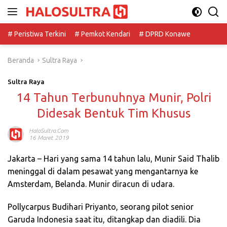
Langsung
ke
konten
# Peristiwa Terkini
# Pemkot Kendari
# DPRD Konawe
Beranda
Sultra Raya
Sultra Raya
14 Tahun Terbunuhnya Munir, Polri
Didesak Bentuk Tim Khusus
HaloSultra.com
16 Maret 2019
Jakarta – Hari yang sama 14 tahun lalu, Munir Said Thalib
meninggal di dalam pesawat yang mengantarnya ke
Amsterdam, Belanda. Munir diracun di udara.
Pollycarpus Budihari Priyanto, seorang pilot senior
Garuda Indonesia saat itu, ditangkap dan diadili. Dia