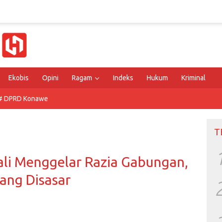
Ekobis
Opini
Ragam
Indeks
Hukum
Kriminal
# DPRD Konawe
T
ali Menggelar Razia Gabungan,
yang Disasar