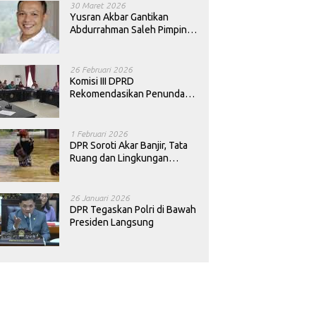
30 Maret 2026
Yusran Akbar Gantikan
Abdurrahman Saleh Pimpin
PAN Sultra
26 Februari 2026
Komisi III DPRD
Rekomendasikan Penundaan
Keputusan Pergantian
Kepala Sekolah di Konawe
1 Februari 2026
DPR Soroti Akar Banjir, Tata
Ruang dan Lingkungan
Diminta Dibenahi
26 Januari 2026
DPR Tegaskan Polri di Bawah
Presiden Langsung