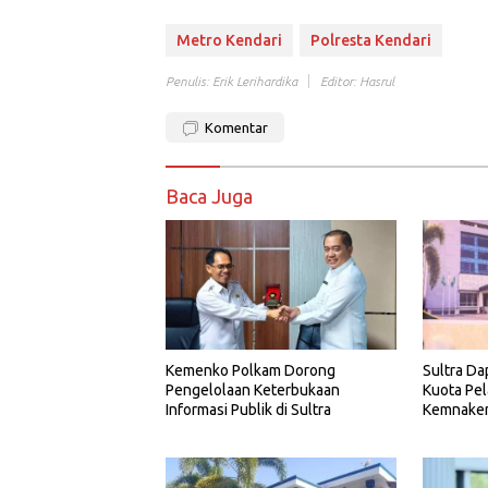
Metro Kendari
Polresta Kendari
Penulis: Erik Lerihardika
Editor: Hasrul
Komentar
Baca Juga
Kemenko Polkam Dorong
Sultra Da
Pengelolaan Keterbukaan
Kuota Pel
Informasi Publik di Sultra
Kemnake