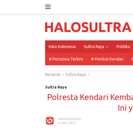
Langsung
ke
konten
Halo Indonesia
Sultra Raya
Politika
# Peristiwa Terkini
# Pemkot Kendari
Beranda
Sultra Raya
Sultra Raya
Polresta Kendari Kemb
Ini 
HaloSultra.com
4 Juni 2022