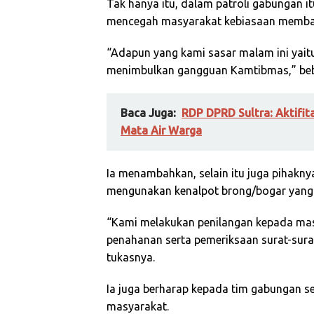
Tak hanya itu, dalam patroli gabungan i
mencegah masyarakat kebiasaan membaw
“Adapun yang kami sasar malam ini yaitu
menimbulkan gangguan Kamtibmas,” beb
Baca Juga:
RDP DPRD Sultra: Aktifi
Mata Air Warga
Ia menambahkan, selain itu juga pihakn
mengunakan kenalpot brong/bogar yang 
“Kami melakukan penilangan kepada mas
penahanan serta pemeriksaan surat-surat
tukasnya.
Ia juga berharap kepada tim gabungan s
masyarakat.