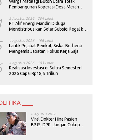
3
Warga Matalagi Buton Utara Tolak
Pembangunan Koperasi Desa Merah
Putih
4
3 Agustus 2026
204 Lihat
PT Alif Energi Mandiri Diduga
Mendistribusikan Solar Subsidi Ilegal ke
Perusahaan Tambang
5
4 Agustus 2026
196 Lihat
Lantik Pejabat Pemkot, Siska: Berhenti
Mengemis Jabatan, Fokus Kerja Saja
6
4 Agustus 2026
183 Lihat
Realisasi Investasi di Sultra Semester I
2026 Capai Rp18,5 Triliun
OLITIKA ____
6 Agustus 2026
Viral Dokter Hina Pasien
BPJS, DPR: Jangan Cukup
Minta Maaf, Harus Diusut!