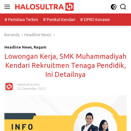
Langsung
ke
konten
# Peristiwa Terkini
# Pemkot Kendari
# DPRD Konawe
Beranda
Headline News
Headline News
,
Ragam
Lowongan Kerja, SMK Muhammadiyah
Kendari Rekruitmen Tenaga Pendidik,
Ini Detailnya
HaloSultra.com
20 Desember 2022