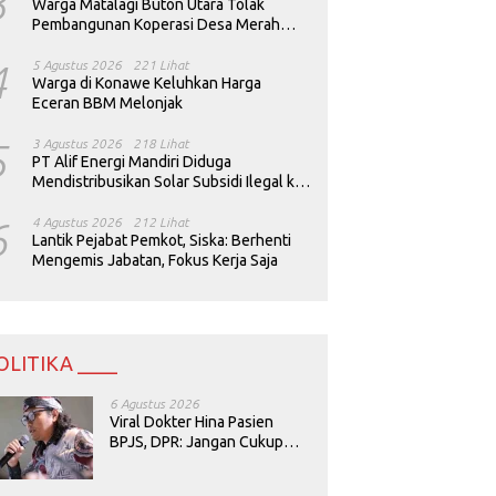
3
Warga Matalagi Buton Utara Tolak
Pembangunan Koperasi Desa Merah
Putih
4
5 Agustus 2026
221 Lihat
Warga di Konawe Keluhkan Harga
Eceran BBM Melonjak
5
3 Agustus 2026
218 Lihat
PT Alif Energi Mandiri Diduga
Mendistribusikan Solar Subsidi Ilegal ke
Perusahaan Tambang
6
4 Agustus 2026
212 Lihat
Lantik Pejabat Pemkot, Siska: Berhenti
Mengemis Jabatan, Fokus Kerja Saja
OLITIKA ____
6 Agustus 2026
Viral Dokter Hina Pasien
BPJS, DPR: Jangan Cukup
Minta Maaf, Harus Diusut!