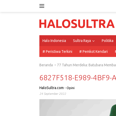
Langsung
ke
konten
Halo Indonesia
Sultra Raya
Politika
# Peristiwa Terkini
# Pemkot Kendari
Beranda
77 Tahun Merdeka: Batubara Memba
6827F518-E989-4BF9-
HaloSultra.com
-
Opini
24 September 2022