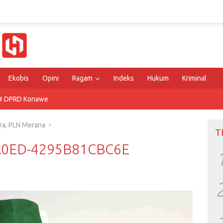
Ekobis
Opini
Ragam
Indeks
Hukum
Kriminal
# DPRD Konawe
ra, PLN Merana
T
A0ED-4295B81CBC6E