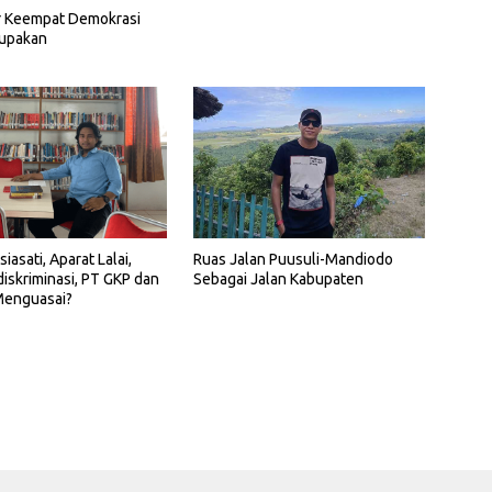
ar Keempat Demokrasi
lupakan
iasati, Aparat Lalai,
Ruas Jalan Puusuli-Mandiodo
iskriminasi, PT GKP dan
Sebagai Jalan Kabupaten
enguasai?