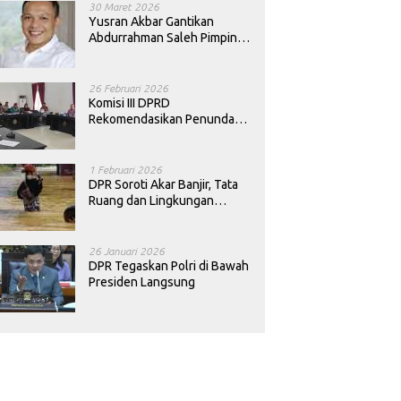
30 Maret 2026
Yusran Akbar Gantikan
Abdurrahman Saleh Pimpin
PAN Sultra
26 Februari 2026
Komisi III DPRD
Rekomendasikan Penundaan
Keputusan Pergantian
Kepala Sekolah di Konawe
1 Februari 2026
DPR Soroti Akar Banjir, Tata
Ruang dan Lingkungan
Diminta Dibenahi
26 Januari 2026
DPR Tegaskan Polri di Bawah
Presiden Langsung