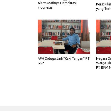
Alarm Matinya Demokrasi
Pers: Pil
Indonesia
yang Ter
APH Diduga Jadi “Kaki Tangan” PT
Negara Dis
GKP
Warga Did
PT BKM M