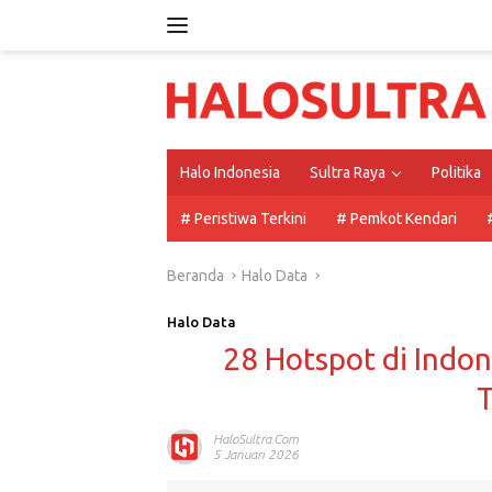
Langsung
ke
konten
Halo Indonesia
Sultra Raya
Politika
# Peristiwa Terkini
# Pemkot Kendari
Beranda
Halo Data
Halo Data
28 Hotspot di Indon
HaloSultra.com
5 Januari 2026