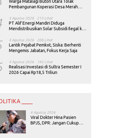
3
Warga Matalagi Buton Utara Tolak
Pembangunan Koperasi Desa Merah
Putih
4
3 Agustus 2026
213 Lihat
PT Alif Energi Mandiri Diduga
Mendistribusikan Solar Subsidi Ilegal ke
Perusahaan Tambang
5
4 Agustus 2026
206 Lihat
Lantik Pejabat Pemkot, Siska: Berhenti
Mengemis Jabatan, Fokus Kerja Saja
6
4 Agustus 2026
193 Lihat
Realisasi Investasi di Sultra Semester I
2026 Capai Rp18,5 Triliun
OLITIKA ____
6 Agustus 2026
Viral Dokter Hina Pasien
BPJS, DPR: Jangan Cukup
Minta Maaf, Harus Diusut!