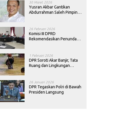
30 Maret 2026
Yusran Akbar Gantikan
Abdurrahman Saleh Pimpin
PAN Sultra
26 Februari 2026
Komisi III DPRD
Rekomendasikan Penundaan
Keputusan Pergantian
Kepala Sekolah di Konawe
1 Februari 2026
DPR Soroti Akar Banjir, Tata
Ruang dan Lingkungan
Diminta Dibenahi
26 Januari 2026
DPR Tegaskan Polri di Bawah
Presiden Langsung