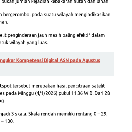
an bukan jumlah kejadian kebakaran hutan dan lahan.
an bergerombol pada suatu wilayah mengindikasikan
han.
atelit penginderaan jauh masih paling efektif dalam
uk wilayah yang luas.
ngukur Kompetensi Digital ASN pada Agustus
otspot tersebut merupakan hasil pencitraan satelit
s pada Minggu (4/1/2026) pukul 11.36 WIB. Dari 28
ng.
jadi 3 skala. Skala rendah memiliki rentang 0 – 29,
 – 100.