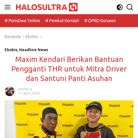
Langsung
ke
konten
# Peristiwa Terkini
# Pemkot Kendari
# DPRD Konawe
Beranda
Ekobis
Ekobis
,
Headline News
Maxim Kendari Berikan Bantuan
Pengganti THR untuk Mitra Driver
dan Santuni Panti Asuhan
Andise SL
17 April 2024