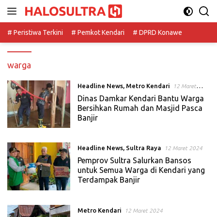
Langsung
ke
konten
# Peristiwa Terkini
# Pemkot Kendari
# DPRD Konawe
warga
Headline News
,
Metro Kendari
12 Maret
2024
Dinas Damkar Kendari Bantu Warga
Bersihkan Rumah dan Masjid Pasca
Banjir
Headline News
,
Sultra Raya
12 Maret 2024
Pemprov Sultra Salurkan Bansos
untuk Semua Warga di Kendari yang
Terdampak Banjir
Metro Kendari
12 Maret 2024