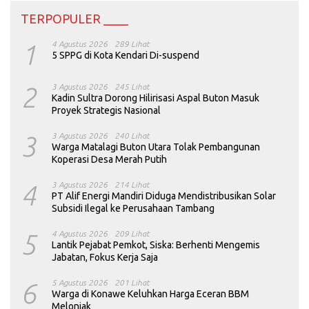
TERPOPULER ____
1
4 Agustus 2026
289 Lihat
5 SPPG di Kota Kendari Di-suspend
2
3 Agustus 2026
245 Lihat
Kadin Sultra Dorong Hilirisasi Aspal Buton Masuk
Proyek Strategis Nasional
3
3 Agustus 2026
240 Lihat
Warga Matalagi Buton Utara Tolak Pembangunan
Koperasi Desa Merah Putih
4
3 Agustus 2026
214 Lihat
PT Alif Energi Mandiri Diduga Mendistribusikan Solar
Subsidi Ilegal ke Perusahaan Tambang
5
4 Agustus 2026
209 Lihat
Lantik Pejabat Pemkot, Siska: Berhenti Mengemis
Jabatan, Fokus Kerja Saja
6
5 Agustus 2026
201 Lihat
Warga di Konawe Keluhkan Harga Eceran BBM
Melonjak