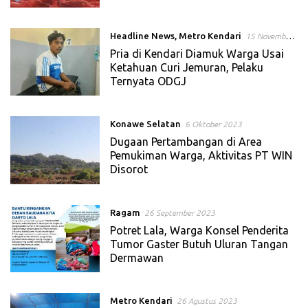
Headline News
,
Metro Kendari
15 November
2023
Pria di Kendari Diamuk Warga Usai
Ketahuan Curi Jemuran, Pelaku
Ternyata ODGJ
Konawe Selatan
6 Oktober 2023
Dugaan Pertambangan di Area
Pemukiman Warga, Aktivitas PT WIN
Disorot
Ragam
26 September 2023
Potret Lala, Warga Konsel Penderita
Tumor Gaster Butuh Uluran Tangan
Dermawan
Metro Kendari
26 Agustus 2023