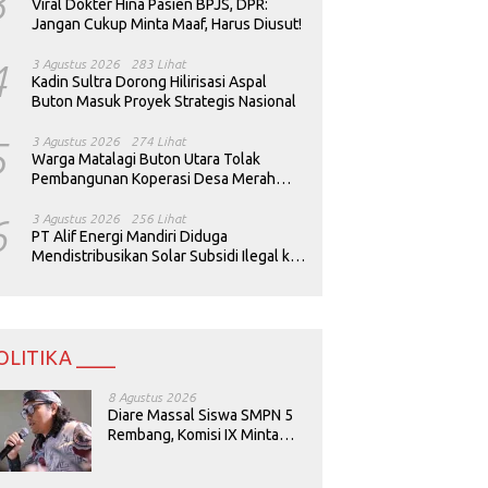
3
Viral Dokter Hina Pasien BPJS, DPR:
Jangan Cukup Minta Maaf, Harus Diusut!
4
3 Agustus 2026
283 Lihat
Kadin Sultra Dorong Hilirisasi Aspal
Buton Masuk Proyek Strategis Nasional
5
3 Agustus 2026
274 Lihat
Warga Matalagi Buton Utara Tolak
Pembangunan Koperasi Desa Merah
Putih
6
3 Agustus 2026
256 Lihat
PT Alif Energi Mandiri Diduga
Mendistribusikan Solar Subsidi Ilegal ke
Perusahaan Tambang
OLITIKA ____
8 Agustus 2026
Diare Massal Siswa SMPN 5
Rembang, Komisi IX Minta
Keamanan Menu MBG
Dievaluasi