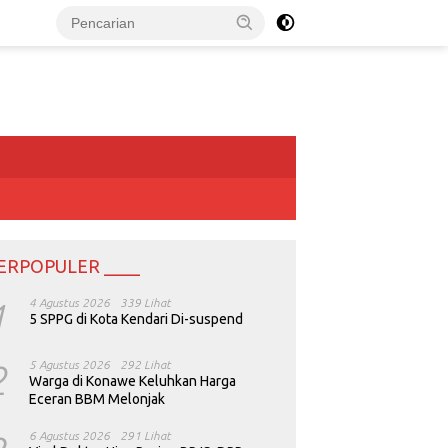
ERPOPULER ____
1
4 Agustus 2026
339 Lihat
5 SPPG di Kota Kendari Di-suspend
2
5 Agustus 2026
292 Lihat
Warga di Konawe Keluhkan Harga
Eceran BBM Melonjak
6 Agustus 2026
291 Lihat