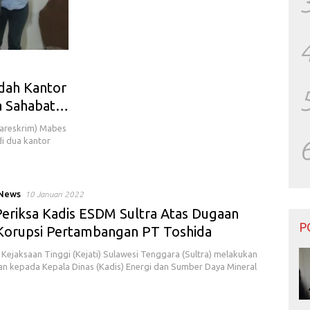
edah Kantor
a Sahabat
Bareskrim) Mabes
i dua kantor
 News
10 Januari 2022
 Periksa Kadis ESDM Sultra Atas Dugaan
P
Korupsi Pertambangan PT Toshida
Kejaksaan Tinggi (Kejati) Sulawesi Tenggara (Sultra) melakukan
n kepada Kepala Dinas (Kadis) Energi dan Sumber Daya Mineral