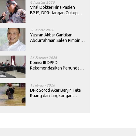
6 Agustus 2026
Viral Dokter Hina Pasien
BPJS, DPR: Jangan Cukup
Minta Maaf, Harus Diusut!
30 Maret 2026
Yusran Akbar Gantikan
Abdurrahman Saleh Pimpin
PAN Sultra
26 Februari 2026
Komisi III DPRD
Rekomendasikan Penundaan
Keputusan Pergantian
Kepala Sekolah di Konawe
1 Februari 2026
DPR Soroti Akar Banjir, Tata
Ruang dan Lingkungan
Diminta Dibenahi