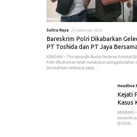
Sultra Raya
20 September 2025
Bareskrim Polri Dikabarkan Gel
PT Toshida dan PT Jaya Bersam
di Kendari
KENDARI – Tim penyidik Badan Reserse Kriminal (
Polri dikabarkan telah melakukan penggeledahan d
perusahaan tambang yang…
Headline
Kejati
Kasus 
KENDARI – 
pemeriksaa
(ESDM)…