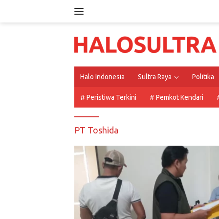
Langsung
ke
konten
Halo Indonesia
Sultra Raya
Politika
# Peristiwa Terkini
# Pemkot Kendari
PT Toshida