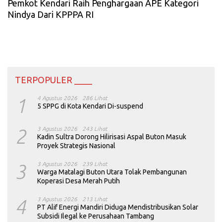
Pemkot Kendari Raih Penghargaan APE Kategori
Nindya Dari KPPPA RI
TERPOPULER ____
1
4 Agustus 2026
286 Lihat
5 SPPG di Kota Kendari Di-suspend
2
3 Agustus 2026
243 Lihat
Kadin Sultra Dorong Hilirisasi Aspal Buton Masuk
Proyek Strategis Nasional
3
3 Agustus 2026
239 Lihat
Warga Matalagi Buton Utara Tolak Pembangunan
Koperasi Desa Merah Putih
4
3 Agustus 2026
213 Lihat
PT Alif Energi Mandiri Diduga Mendistribusikan Solar
Subsidi Ilegal ke Perusahaan Tambang