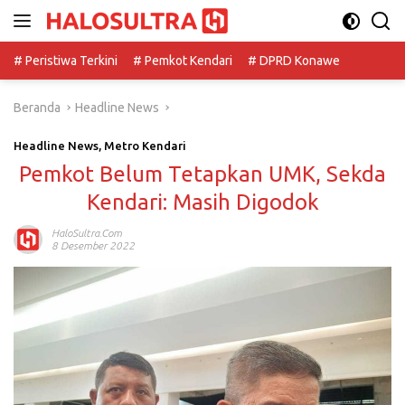
Langsung
ke
konten
# Peristiwa Terkini
# Pemkot Kendari
# DPRD Konawe
Beranda
Headline News
Headline News
,
Metro Kendari
Pemkot Belum Tetapkan UMK, Sekda
Kendari: Masih Digodok
HaloSultra.com
8 Desember 2022