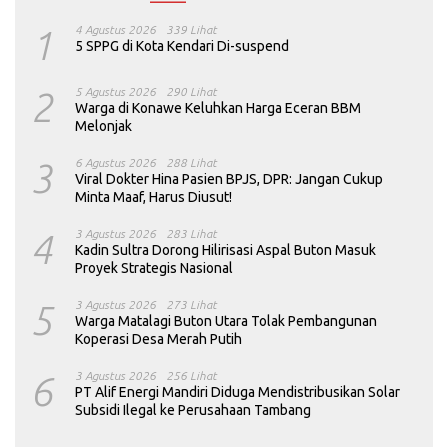
1
4 Agustus 2026
339 Lihat
5 SPPG di Kota Kendari Di-suspend
2
5 Agustus 2026
290 Lihat
Warga di Konawe Keluhkan Harga Eceran BBM
Melonjak
3
6 Agustus 2026
288 Lihat
Viral Dokter Hina Pasien BPJS, DPR: Jangan Cukup
Minta Maaf, Harus Diusut!
4
3 Agustus 2026
283 Lihat
Kadin Sultra Dorong Hilirisasi Aspal Buton Masuk
Proyek Strategis Nasional
5
3 Agustus 2026
273 Lihat
Warga Matalagi Buton Utara Tolak Pembangunan
Koperasi Desa Merah Putih
6
3 Agustus 2026
256 Lihat
PT Alif Energi Mandiri Diduga Mendistribusikan Solar
Subsidi Ilegal ke Perusahaan Tambang