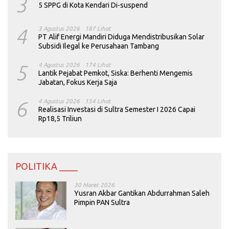
3
5 SPPG di Kota Kendari Di-suspend
4
3 Agustus 2026
187 Lihat
PT Alif Energi Mandiri Diduga Mendistribusikan Solar
Subsidi Ilegal ke Perusahaan Tambang
5
4 Agustus 2026
174 Lihat
Lantik Pejabat Pemkot, Siska: Berhenti Mengemis
Jabatan, Fokus Kerja Saja
6
4 Agustus 2026
154 Lihat
Realisasi Investasi di Sultra Semester I 2026 Capai
Rp18,5 Triliun
POLITIKA ____
30 Maret 2026
Yusran Akbar Gantikan Abdurrahman Saleh
Pimpin PAN Sultra