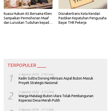
Kuasa Hukum AS Bersama Klien
Disnakertrans Kota Kendari
Sampaikan Permohonan Maaf
Pastikan Kepatuhan Pengusaha
dan Luruskan Tuduhan kepada
Bayar THR Pekerja
PT SDP
TERPOPULER ____
1
3 Agustus 2026
219 Lihat
Kadin Sultra Dorong Hilirisasi Aspal Buton Masuk
Proyek Strategis Nasional
2
3 Agustus 2026
217 Lihat
Warga Matalagi Buton Utara Tolak Pembangunan
Koperasi Desa Merah Putih
4 Agustus 2026
211 Lihat