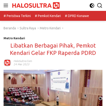
Langsung
ke
konten
# Peristiwa Terkini
# Pemkot Kendari
# DPRD Konawe
Beranda
Sultra Raya
Metro Kendari
Metro Kendari
Libatkan Berbagai Pihak, Pemkot
Kendari Gelar FKP Raperda PDRD
HaloSultra.com
24 Mei 2023