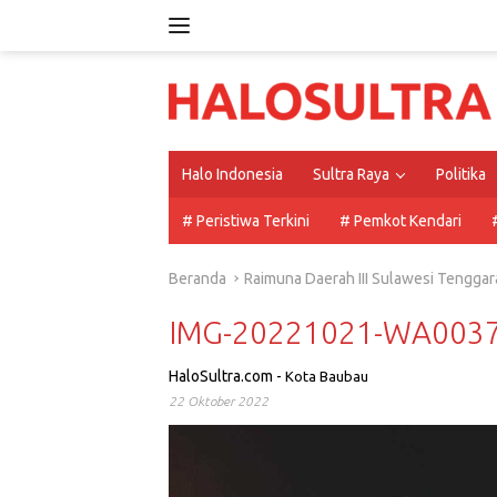
Langsung
ke
konten
Halo Indonesia
Sultra Raya
Politika
# Peristiwa Terkini
# Pemkot Kendari
Beranda
Raimuna Daerah III Sulawesi Tenggar
IMG-20221021-WA003
HaloSultra.com
-
Kota Baubau
22 Oktober 2022