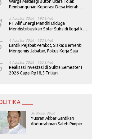
3
Warga Matalagi Buton Utara Tolak
Pembangunan Koperasi Desa Merah
Putih
4
3 Agustus 2026
192 Lihat
PT Alif Energi Mandiri Diduga
Mendistribusikan Solar Subsidi Ilegal ke
Perusahaan Tambang
5
4 Agustus 2026
182 Lihat
Lantik Pejabat Pemkot, Siska: Berhenti
Mengemis Jabatan, Fokus Kerja Saja
6
4 Agustus 2026
165 Lihat
Realisasi Investasi di Sultra Semester I
2026 Capai Rp18,5 Triliun
OLITIKA ____
30 Maret 2026
Yusran Akbar Gantikan
Abdurrahman Saleh Pimpin
PAN Sultra