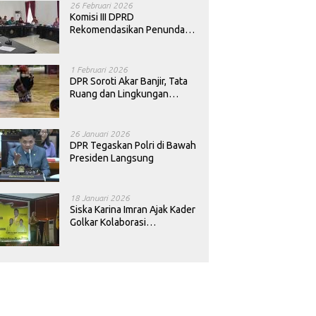
26 Februari 2026
Komisi III DPRD
Rekomendasikan Penundaan
Keputusan Pergantian
Kepala Sekolah di Konawe
1 Februari 2026
DPR Soroti Akar Banjir, Tata
Ruang dan Lingkungan
Diminta Dibenahi
26 Januari 2026
DPR Tegaskan Polri di Bawah
Presiden Langsung
18 Januari 2026
Siska Karina Imran Ajak Kader
Golkar Kolaborasi
Sejahterakan Rakyat