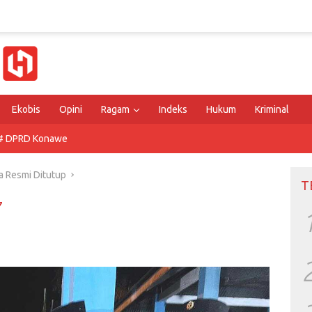
Ekobis
Opini
Ragam
Indeks
Hukum
Kriminal
# DPRD Konawe
a Resmi Ditutup
T
7